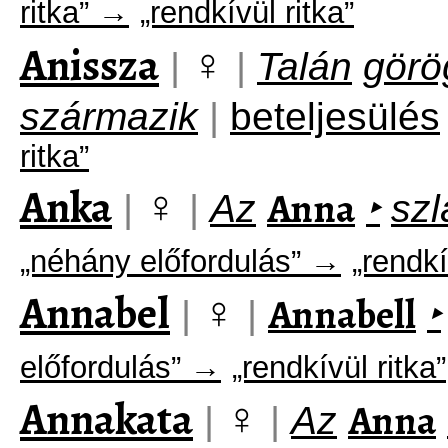
ritka” →
„rendkívül ritka”
Anissza
♀
|
|
Talán
görö
származik
|
beteljesülés
ritka”
Anka
♀
Anna
|
|
Az
‣
szl
„néhány előfordulás” →
„rendkí
Annabel
♀
Annabell
|
|
‣
előfordulás” →
„rendkívül ritka”
Annakata
♀
Anna
|
|
Az