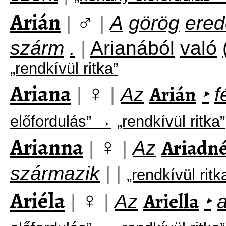
Arián
♂
|
|
A
görög
ered
szárm
.
|
Arianából
való
„rendkívül ritka”
Ariana
♀
Arián
|
|
Az
‣
f
előfordulás” →
„rendkívül ritka”
Arianna
♀
Ariadn
|
|
Az
származik
|
|
„rendkívül rit
Ariéla
♀
Ariella
|
|
Az
‣
a