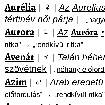
Aurélia
♀
|
|
Az
Aureliu
férfinév
női
párja
|
|
„nagy
Aurora
♀
Auróra
|
|
Az
‣
ritka” →
„rendkívül ritka”
Avenár
♂
|
|
Talán
hébe
szövétnek
|
„néhány előfor
Azim
♂
|
|
Arab
eredetű
előfordulás” →
„rendkívül ritka”