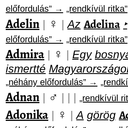
előfordulás” →
„rendkívül ritka”
Adelin
♀
Adelina
|
|
Az
‣
előfordulás” →
„rendkívül ritka”
Admira
♀
|
|
Egy
bosny
ismertté
Magyarországo
„néhány előfordulás” →
„rendkí
Adnan
♂
|
|
|
|
„rendkívül r
Adonika
♀
A
|
|
A
görög