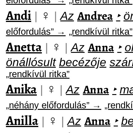
előfordulás” →
„rendkívül ritka”
Andi
♀
Andrea
|
|
Az
‣
ö
előfordulás” →
„rendkívül ritka”
Anetta
♀
Anna
|
|
Az
‣
o
önállósult
becézője
szá
„rendkívül ritka”
Anika
♀
Anna
|
|
Az
‣
ma
„néhány előfordulás” →
„rendkí
Anilla
♀
Anna
|
|
Az
‣
be