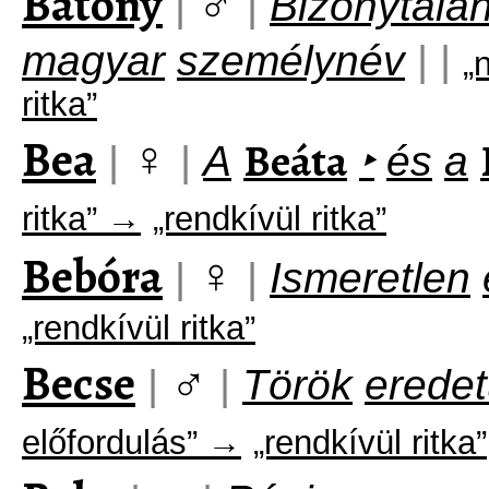
Bátony
♂
|
|
Bizonytala
magyar
személynév
|
|
„
ritka”
Bea
♀
Beáta
|
|
A
‣
és
a
ritka” →
„rendkívül ritka”
Bebóra
♀
|
|
Ismeretlen
„rendkívül ritka”
Becse
♂
|
|
Török
erede
előfordulás” →
„rendkívül ritka”