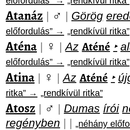
előfordulás” →
„rendkívül ritka”
Atanáz
♂
|
|
Görög
ered
előfordulás” →
„rendkívül ritka”
Aténa
♀
Aténé
|
|
Az
‣
a
előfordulás” →
„rendkívül ritka”
Atina
♀
Aténé
|
|
Az
‣
új
ritka” →
„rendkívül ritka”
Atosz
♂
|
|
Dumas
írói
n
regényben
|
|
„néhány előf