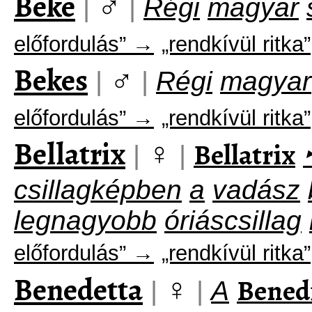
Beke
♂
|
|
Régi
magyar
előfordulás” →
„rendkívül ritka”
Bekes
♂
|
|
Régi
magyar
előfordulás” →
„rendkívül ritka”
Bellatrix
♀
Bellatrix
|
|
csillagképben
a
vadász
legnagyobb
óriáscsillag
előfordulás” →
„rendkívül ritka”
Benedetta
♀
Bened
|
|
A