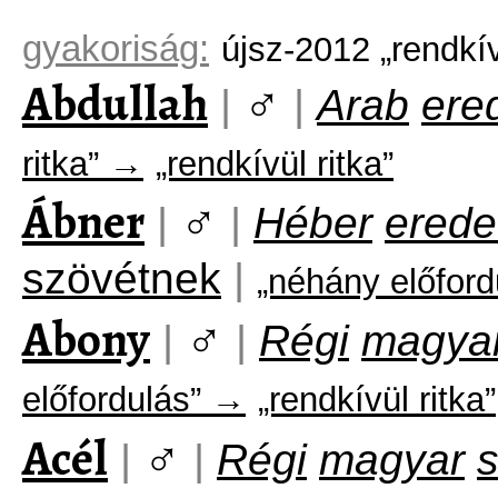
gyakoriság:
újsz-2012 „rendkí
Abdullah
♂
|
|
Arab
ere
ritka” →
„rendkívül ritka”
Ábner
♂
|
|
Héber
erede
szövétnek
|
„néhány előfor
Abony
♂
|
|
Régi
magya
előfordulás” →
„rendkívül ritka”
Acél
♂
|
|
Régi
magyar