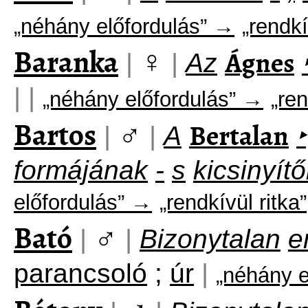
„néhány előfordulás” →
„rendkí
Baranka
♀
Ágnes
|
|
Az
|
|
„néhány előfordulás” →
„ren
Bartos
♂
Bertalan
|
|
A
‣
formájának
-
s
kicsinyít
előfordulás” →
„rendkívül ritka”
Bató
♂
|
|
Bizonytalan
e
parancsoló
;
úr
|
„néhány e