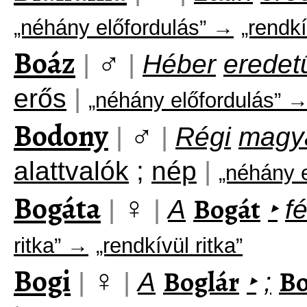
„néhány előfordulás” →
„rendkí
Boáz
♂
|
|
Héber
eredet
erős
|
„néhány előfordulás” 
Bodony
♂
|
|
Régi
magy
alattvalók
;
nép
|
„néhány 
Bogáta
♀
Bogát
|
|
A
‣
f
ritka” →
„rendkívül ritka”
Bogi
♀
Boglár
Bo
|
|
A
‣
;