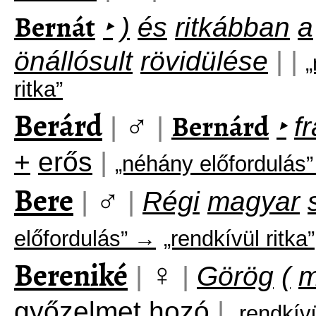
Bernát
‣
)
és
ritkábban
a
önállósult
rövidülése
|
|
„
ritka”
Berárd
♂
Bernárd
|
|
‣
f
+
erős
|
„néhány előfordulás
Bere
♂
|
|
Régi
magyar
előfordulás” →
„rendkívül ritka”
Bereniké
♀
|
|
Görög
(
m
győzelmet
hozó
|
„rendkív