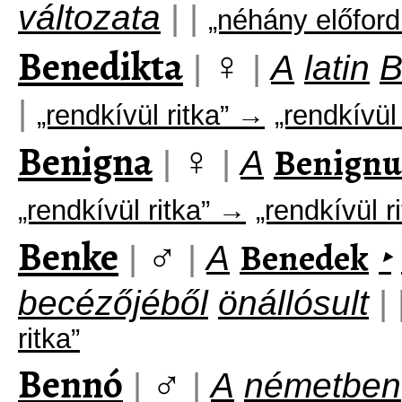
változata
|
|
„néhány előfor
Benedikta
♀
|
|
A
latin
B
|
„rendkívül ritka” →
„rendkívül 
Benigna
♀
Benignu
|
|
A
„rendkívül ritka” →
„rendkívül r
Benke
♂
Benedek
|
|
A
‣
becézőjéből
önállósult
|
ritka”
Bennó
♂
|
|
A
németben