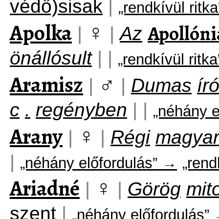
védő)sisak
|
„rendkívül ritk
Apolka
♀
Apollóni
|
|
Az
önállósult
|
|
„rendkívül ritk
Aramisz
♂
|
|
Dumas
író
c
.
regényben
|
|
„néhány e
Arany
♀
|
|
Régi
magya
|
„néhány előfordulás” →
„rend
Ariadné
♀
|
|
Görög
mito
szent
|
„néhány előfordulás”