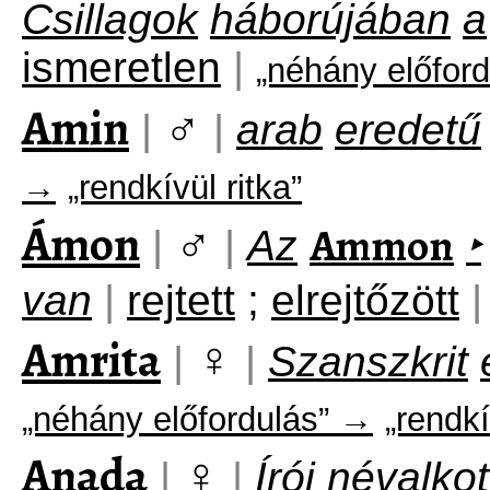
Csillagok
háborújában
a
ismeretlen
|
„néhány előfor
Amin
♂
|
|
arab
eredetű
→
„rendkívül ritka”
Ámon
♂
Ammon
|
|
Az
‣
van
|
rejtett
;
elrejtőzött
|
Amrita
♀
|
|
Szanszkrit
„néhány előfordulás” →
„rendkí
Anada
♀
|
|
Írói
névalko