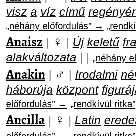
visz
a
víz
című
regényé
„néhány előfordulás” →
„rendkí
Anaisz
♀
|
|
Új
keletű
fr
alakváltozata
|
|
„néhány e
Anakin
♂
|
|
Irodalmi
né
háborúja
központ
figurá
előfordulás” →
„rendkívül ritka”
Ancilla
♀
|
|
Latin
erede