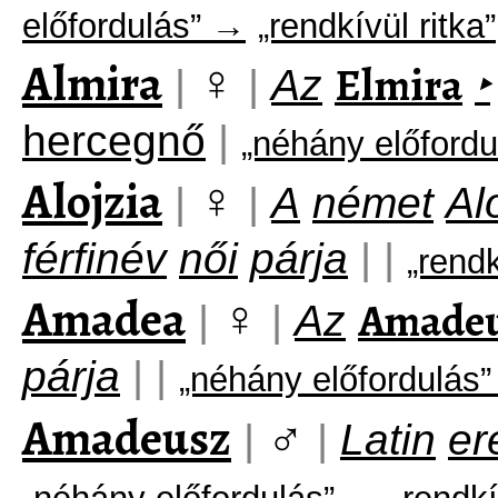
előfordulás” →
„rendkívül ritka”
Almira
♀
Elmira
|
|
Az
‣
hercegnő
|
„néhány előford
Alojzia
♀
|
|
A
német
Al
férfinév
női
párja
|
|
„rendk
Amadea
♀
Amade
|
|
Az
párja
|
|
„néhány előfordulás
Amadeusz
♂
|
|
Latin
er