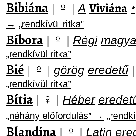
Bibiána
♀
Viviána
|
|
A
‣
→
„rendkívül ritka”
Bíbora
♀
|
|
Régi
magya
„rendkívül ritka”
Bié
♀
|
|
görög
eredetű
|
„rendkívül ritka”
Bítia
♀
|
|
Héber
eredet
„néhány előfordulás” →
„rendkí
Blandina
♀
|
|
Latin
ere