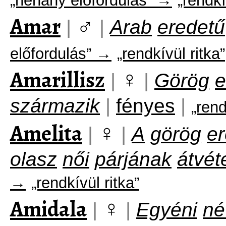
„néhány előfordulás” →
„rendkí
Amar
♂
|
|
Arab
eredetű
előfordulás” →
„rendkívül ritka”
Amarillisz
♀
|
|
Görög
e
származik
|
fényes
|
„rend
Amelita
♀
|
|
A
görög
e
olasz
női
párjának
átvét
→
„rendkívül ritka”
Amidala
♀
|
|
Egyéni
né