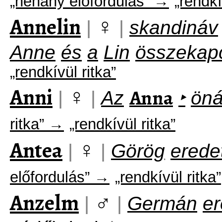
„néhány előfordulás” →
„rendkí
Annelin
♀
|
|
skandináv
Anne
és
a
Lin
összekap
„rendkívül ritka”
Anni
♀
Anna
|
|
Az
‣
öná
ritka” →
„rendkívül ritka”
Antea
♀
|
|
Görög
erede
előfordulás” →
„rendkívül ritka”
Anzelm
♂
|
|
Germán
er