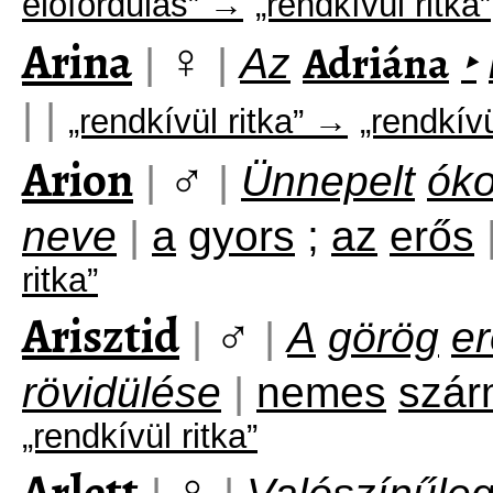
előfordulás” →
„rendkívül ritka”
Arina
♀
Adriána
|
|
Az
‣
|
|
„rendkívül ritka” →
„rendkívü
Arion
♂
|
|
Ünnepelt
óko
neve
|
a
gyors
;
az
erős
ritka”
Arisztid
♂
|
|
A
görög
e
rövidülése
|
nemes
szár
„rendkívül ritka”
Arlett
♀