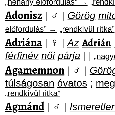
„néhány előfordulás” →
„rendkí
Adonisz
♂
|
|
Görög
mit
előfordulás” →
„rendkívül ritka”
Adriána
♀
Adrián
|
|
Az
férfinév
női
párja
|
|
„nagy
Agamemnon
♂
|
|
Görö
túlságosan
óvatos
;
megf
„rendkívül ritka”
Agmánd
♂
|
|
Ismeretle