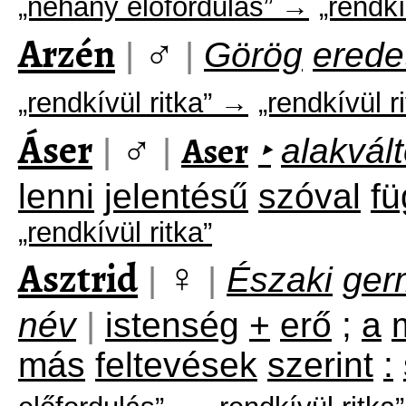
„néhány előfordulás” →
„rendkí
Arzén
♂
|
|
Görög
erede
„rendkívül ritka” →
„rendkívül r
Áser
♂
Aser
|
|
‣
alakvál
lenni
jelentésű
szóval
fü
„rendkívül ritka”
Asztrid
♀
|
|
Északi
ger
név
|
istenség
+
erő
;
a
más
feltevések
szerint
: