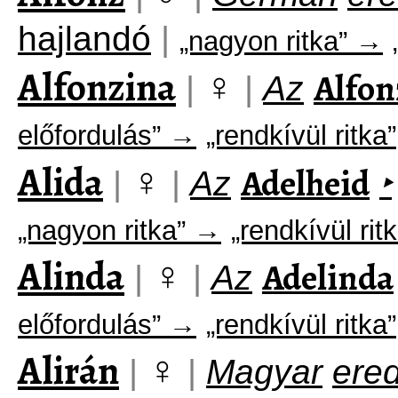
hajlandó
|
„nagyon ritka” →
Alfonzina
♀
Alfon
|
|
Az
előfordulás” →
„rendkívül ritka”
Alida
♀
Adelheid
|
|
Az
‣
„nagyon ritka” →
„rendkívül rit
Alinda
♀
Adelinda
|
|
Az
előfordulás” →
„rendkívül ritka”
Alirán
♀
|
|
Magyar
ere