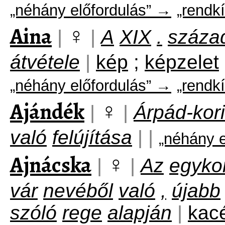
„néhány előfordulás” →
„rendkí
Aina
♀
|
|
A
XIX
.
száza
átvétele
|
kép
;
képzelet
„néhány előfordulás” →
„rendkí
Ajándék
♀
|
|
Árpád-kori
való
felújítása
|
|
„néhány e
Ajnácska
♀
|
|
Az
egykor
vár
nevéből
való
,
újabb
szóló
rege
alapján
|
kac