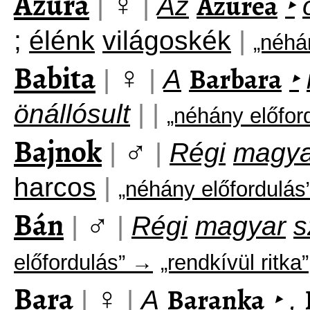
Azura
♀
Azurea
|
|
Az
‣
;
élénk
világoskék
|
„néhá
Babita
♀
Barbara
|
|
A
‣
önállósult
|
|
„néhány előfor
Bajnok
♂
|
|
Régi
magya
harcos
|
„néhány előfordulá
Bán
♂
|
|
Régi
magyar
s
előfordulás” →
„rendkívül ritka”
Bara
♀
Baranka
|
|
A
‣
,