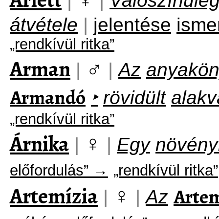
|
|
Valószínűle
átvétele
|
jelentése
isme
„rendkívül ritka”
Arman
♂
|
|
Az
anyakön
Armandó
‣
rövidült
alakv
„rendkívül ritka”
Árnika
♀
|
|
Egy
növény
előfordulás” →
„rendkívül ritka”
Artemízia
♀
Arte
|
|
Az