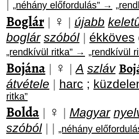
|
„néhány előfordulás” →
„rend
Boglár
♀
|
|
újabb
kelet
boglár
szóból
|
ékköves
„rendkívül ritka” →
„rendkívül r
Bojána
♀
Boj
|
|
A
szláv
átvétele
|
harc
;
küzdel
ritka”
Bolda
♀
|
|
Magyar
nyel
szóból
|
|
„néhány előfordul