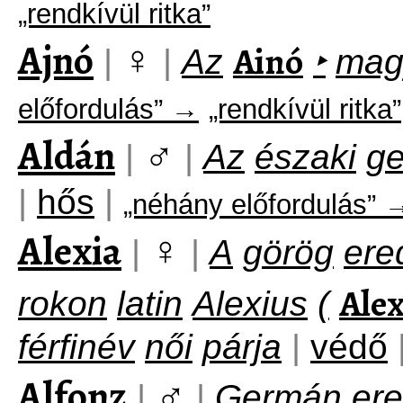
„rendkívül ritka”
Ajnó
♀
Ainó
|
|
Az
‣
mag
előfordulás” →
„rendkívül ritka”
Aldán
♂
|
|
Az
északi
g
|
hős
|
„néhány előfordulás” 
Alexia
♀
|
|
A
görög
ere
Ale
rokon
latin
Alexius
(
férfinév
női
párja
|
védő
Alfonz
♂
|
|
Germán
er