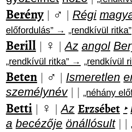
Berény
♂
|
|
Régi
magya
előfordulás” →
„rendkívül ritka”
Berill
♀
|
|
Az
angol
Ber
„rendkívül ritka” →
„rendkívül r
Beten
♂
|
|
Ismeretlen
e
személynév
|
|
„néhány elő
Betti
♀
Erzsébet
|
|
Az
‣
a
becézője
önállósult
|
|