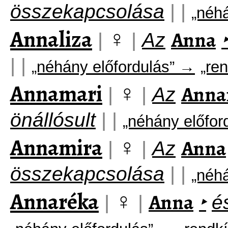
összekapcsolása
|
|
„néh
Annaliza
♀
Anna
|
|
Az
|
|
„néhány előfordulás” →
„ren
Annamari
♀
Anna
|
|
Az
önállósult
|
|
„néhány előfor
Annamira
♀
Anna
|
|
Az
összekapcsolása
|
|
„néh
Annaréka
♀
Anna
|
|
‣
é