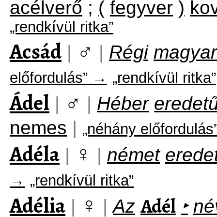
acélverő
;
(
fegyver
)
ko
„rendkívül ritka”
Acsád
♂
|
|
Régi
magyar
előfordulás” →
„rendkívül ritka”
Ádel
♂
|
|
Héber
eredet
nemes
|
„néhány előfordulás
Adéla
♀
|
|
német
erede
→
„rendkívül ritka”
Adélia
♀
Adél
|
|
Az
‣
né