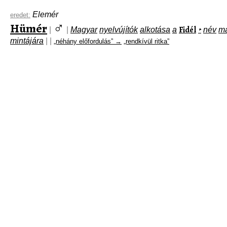
Elemér
eredet:
♂
Hümér
Fidél
|
|
Magyar
nyelvújítók
alkotása
a
‣
név
ma
mintájára
|
|
„néhány előfordulás” →
„rendkívül ritka”