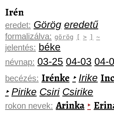
Irén
Görög
eredetű
eredet:
formalizálva:
görög
[
>
]
~
béke
jelentés:
03-25
04-03
04-
névnap:
Irénke
Inc
‣
Irike
becézés:
‣
Pirike
Csiri
Csirike
Arinka
Erin
‣
rokon nevek: