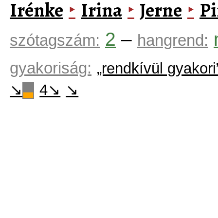
Irénke
Irina
Jerne
Pi
‣
‣
‣
2
–
szótagszám:
hangrend:
gyakoriság:
„rendkívül gyakor
↘
4↘
↘
▃