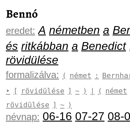
Bennó
A
németben
a
Be
eredet:
és
ritkábban
a
Benedict
rövidülése
formalizálva:
(
német
:
Bernha
‣
[
rövidülése
]
~
)
|
(
német
rövidülése
]
~
)
06-16
07-27
08-
névnap: