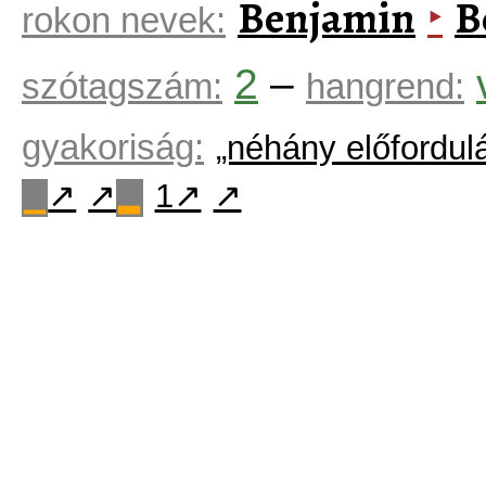
Benjamin
B
‣
rokon nevek:
2
–
szótagszám:
hangrend:
gyakoriság:
„néhány előfordul
↗
↗
1↗
↗
▁
▂