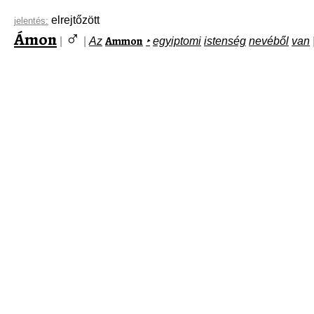
elrejtőzött
jelentés:
♂
Ámon
Ammon
|
|
Az
‣
egyiptomi
istenség
nevéből
van