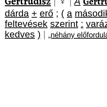
Gertrúdisz
♀
Gertr
|
|
A
dárda
+
erő
;
(
a
másodi
feltevések
szerint
:
vará
kedves
)
|
„néhány előfordu