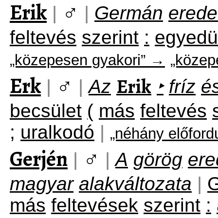
Erik
♂
|
|
Germán
erede
feltevés
szerint
:
egyedü
„közepesen gyakori” →
„közep
Erk
♂
Erik
|
|
Az
‣
fríz
é
becsület
(
más
feltevés
;
uralkodó
|
„néhány előford
Gerjén
♂
|
|
A
görög
ere
magyar
alakváltozata
|
G
más
feltevések
szerint
: