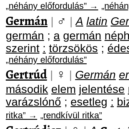
„néhány előfordulás” →
„néhán
Germán
♂
|
|
A
latin
Ge
germán
;
a
germán
nép
szerint
:
törzsökös
;
éde
„néhány előfordulás”
Gertrúd
♀
|
|
Germán
e
második
elem
jelentése
varázslónő
;
esetleg
:
bi
ritka” →
„rendkívül ritka”