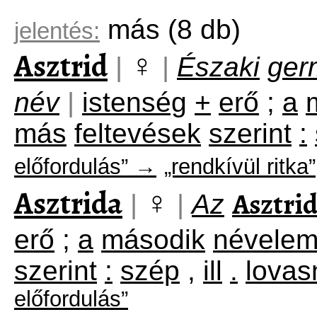
más
(8 db)
jelentés:
Asztrid
♀
|
|
Északi
ger
név
|
istenség
+
erő
;
a
más
feltevések
szerint
:
előfordulás” →
„rendkívül ritka”
Asztrida
♀
Asztri
|
|
Az
erő
;
a
második
névele
szerint
:
szép
,
ill
.
lovas
előfordulás”