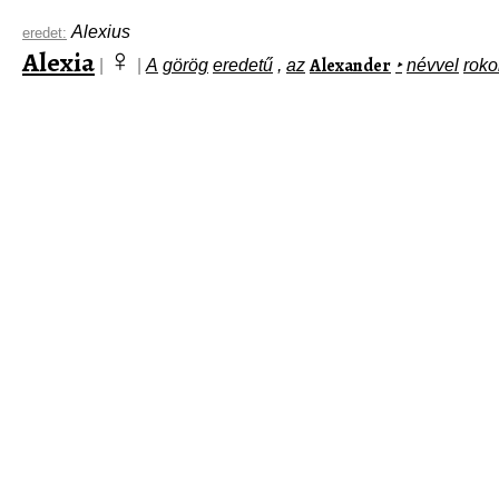
Alexius
eredet:
♀
Alexia
Alexander
|
|
A
görög
eredetű
,
az
‣
névvel
roko