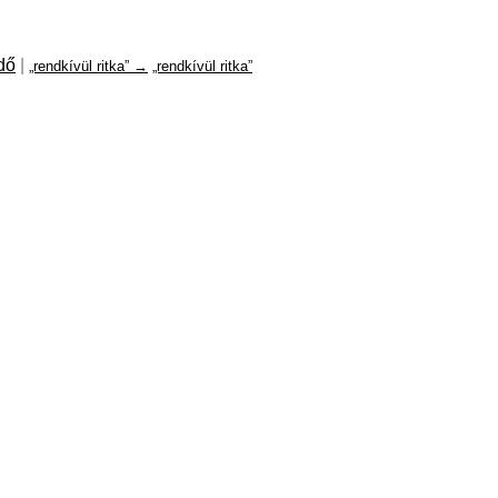
dő
|
„rendkívül ritka” →
„rendkívül ritka”