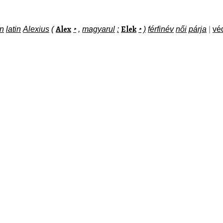
Alex
Elek
n
latin
Alexius
(
‣
,
magyarul
:
‣
)
férfinév
női
párja
|
vé