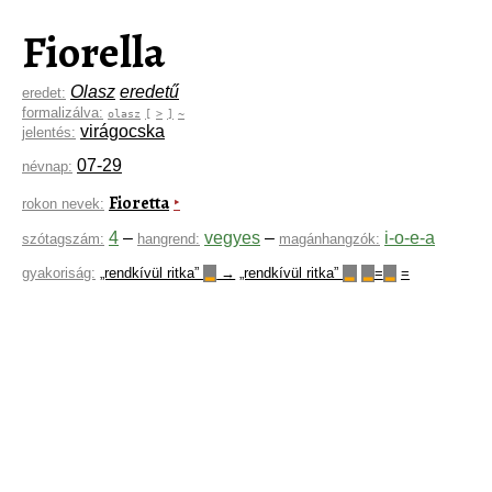
Fiorella
Olasz
eredetű
eredet:
formalizálva:
olasz
[
>
]
~
virágocska
jelentés:
07-29
névnap:
Fioretta
‣
rokon nevek:
4
–
vegyes
–
i-o-e-a
szótagszám:
hangrend:
magánhangzók:
gyakoriság:
„rendkívül ritka”
→
„rendkívül ritka”
=
=
▂
▂
▂
▂