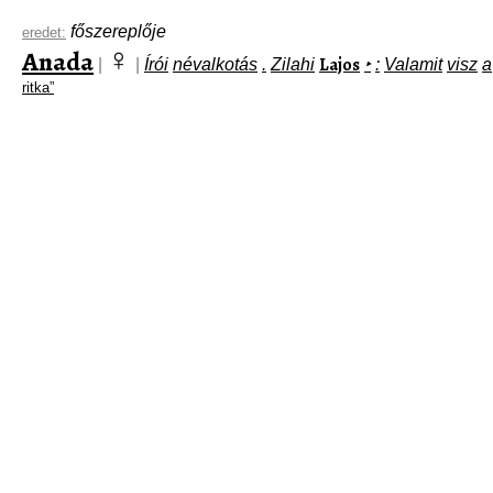
főszereplője
eredet:
♀
Anada
Lajos
|
|
Írói
névalkotás
.
Zilahi
‣
:
Valamit
visz
a
ritka”