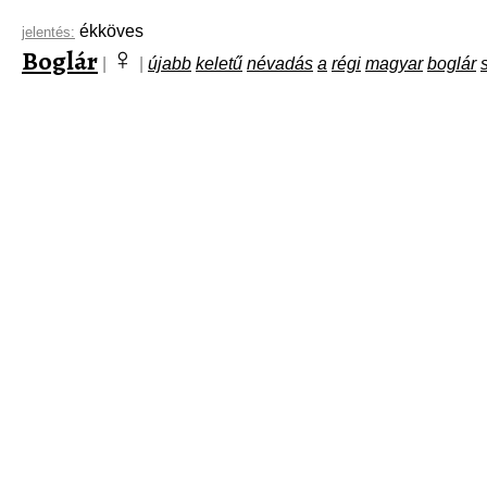
ékköves
jelentés:
♀
Boglár
|
|
újabb
keletű
névadás
a
régi
magyar
boglár