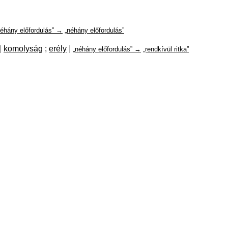
néhány előfordulás” →
„néhány előfordulás”
|
komolyság
;
erély
|
„néhány előfordulás” →
„rendkívül ritka”