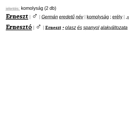
komolyság
(2 db)
jelentés:
♂
Erneszt
|
|
Germán
eredetű
név
|
komolyság
;
erély
|
„
♂
Ernesztó
Erneszt
|
|
‣
olasz
és
spanyol
alakváltozata