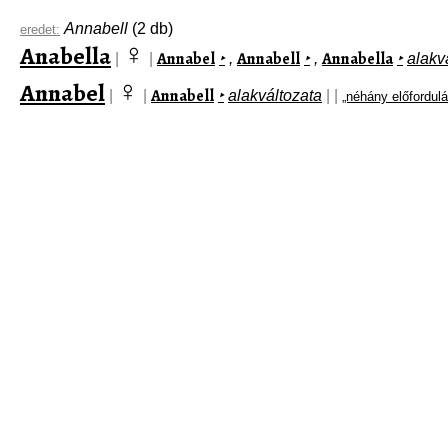
Annabell
(2 db)
eredet:
♀
Anabella
Annabel
Annabell
Annabella
|
|
‣
,
‣
,
‣
alakv
♀
Annabel
Annabell
|
|
‣
alakváltozata
|
|
„néhány előfordul