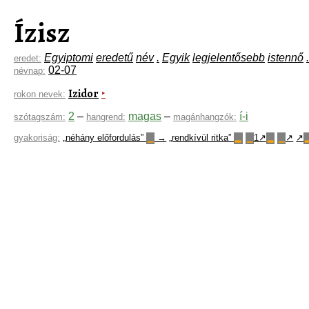
Ízisz
Egyiptomi
eredetű
név
.
Egyik
legjelentősebb
istennő
.
eredet:
02-07
névnap:
Izidor
‣
rokon nevek:
2
–
magas
–
í-i
szótagszám:
hangrend:
magánhangzók:
gyakoriság:
„néhány előfordulás”
→
„rendkívül ritka”
1↗
↗
↗
▁
▂
▁
▂
▁