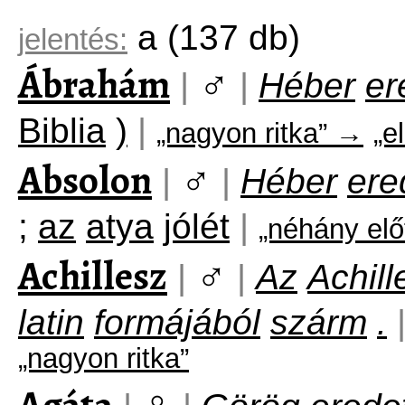
a
(137 db)
jelentés:
Ábrahám
♂
|
|
Héber
er
Biblia
)
|
„nagyon ritka” →
„e
Absolon
♂
|
|
Héber
ere
;
az
atya
jólét
|
„néhány elő
Achillesz
♂
|
|
Az
Achill
latin
formájából
szárm
.
„nagyon ritka”
♀