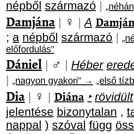
népből
származó
|
„néhán
Damjána
♀
Damjá
|
|
A
;
a
népből
származó
|
„n
előfordulás”
Dániel
♂
|
|
Héber
ered
|
„nagyon gyakori” →
„első tíz
Dia
♀
Diána
|
|
‣
rövidült
jelentése
bizonytalan
,
t
nappal
)
szóval
függ
ös