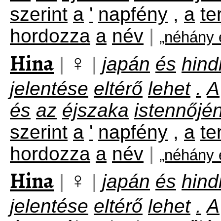
szerint
a
'
napfény
,
a
te
hordozza
a
név
|
„néhány 
Hina
♀
|
|
japán
és
hind
jelentése
eltérő
lehet
.
A
és
az
éjszaka
istennőjé
szerint
a
'
napfény
,
a
te
hordozza
a
név
|
„néhány 
Hina
♀
|
|
japán
és
hind
jelentése
eltérő
lehet
.
A