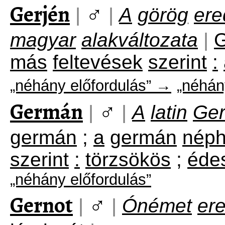
Gerjén
♂
|
|
A
görög
ere
magyar
alakváltozata
|
G
más
feltevések
szerint
:
„néhány előfordulás” →
„néhán
Germán
♂
|
|
A
latin
Ge
germán
;
a
germán
nép
szerint
:
törzsökös
;
éde
„néhány előfordulás”
Gernot
♂
|
|
Ónémet
er