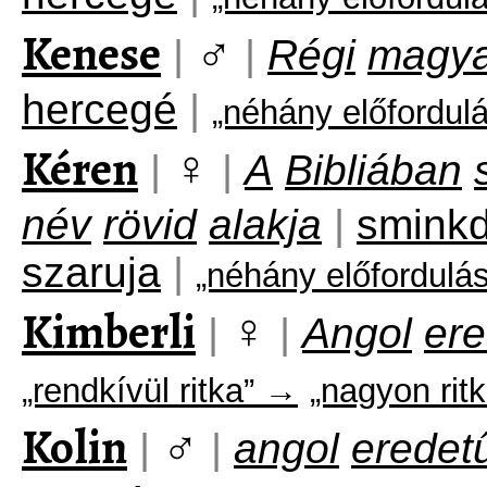
Kenese
♂
|
|
Régi
magya
hercegé
|
„néhány előfordul
Kéren
♀
|
|
A
Bibliában
név
rövid
alakja
|
smink
szaruja
|
„néhány előfordulá
Kimberli
♀
|
|
Angol
ere
„rendkívül ritka” →
„nagyon ritk
Kolin
♂
|
|
angol
eredet