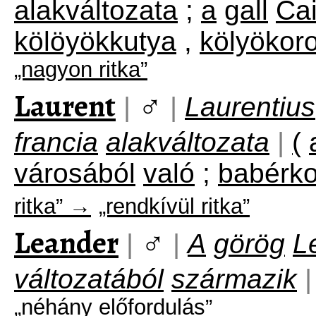
alakváltozata
;
a
gall
Ca
kölöyökkutya
,
kölyökor
„nagyon ritka”
Laurent
♂
|
|
Laurentius
francia
alakváltozata
|
(
városából
való
;
babérko
ritka” →
„rendkívül ritka”
Leander
♂
|
|
A
görög
L
változatából
származik
|
„néhány előfordulás”