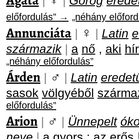
Agáta
|
|
Görög
erede
előfordulás” →
„néhány előford
Annunciáta
♀
|
|
Latin
e
származik
|
a
nő
,
aki
hír
„néhány előfordulás”
Árden
♂
|
|
Latin
eredet
sasok
völgyéből
szárma
előfordulás”
Arion
♂
|
|
Ünnepelt
óko
neve
|
a
gyors
;
az
erős