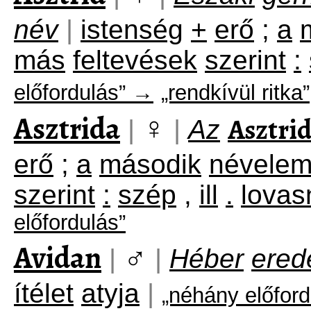
név
|
istenség
+
erő
;
a
más
feltevések
szerint
:
előfordulás” →
„rendkívül ritka”
Asztrida
♀
Asztri
|
|
Az
erő
;
a
második
névele
szerint
:
szép
,
ill
.
lovas
előfordulás”
Avidan
♂
|
|
Héber
ered
ítélet
atyja
|
„néhány előfor