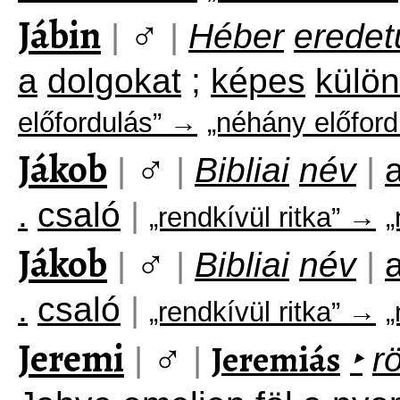
Jábin
♂
|
|
Héber
eredet
a
dolgokat
;
képes
külö
előfordulás” →
„néhány előford
Jákob
♂
|
|
Bibliai
név
|
.
csaló
|
„rendkívül ritka” →
„
Jákob
♂
|
|
Bibliai
név
|
.
csaló
|
„rendkívül ritka” →
„
Jeremi
♂
Jeremiás
|
|
‣
r