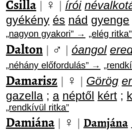
Csilla
♀
|
|
írói
névalkot
gyékény
és
nád
gyenge
„nagyon gyakori” →
„elég ritka”
Dalton
♂
|
|
óangol
ere
„néhány előfordulás” →
„rendkí
Damarisz
♀
|
|
Görög
e
gazella
;
a
néptől
kért
;
k
„rendkívül ritka”
Damiána
♀
Damjána
|
|