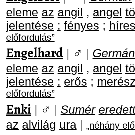
eleme
az
angil
,
angel
t
jelentése
:
fényes
;
híre
előfordulás”
Engelhard
♂
|
|
Germán
eleme
az
angil
,
angel
t
jelentése
:
erős
;
merés
előfordulás”
Enki
♂
|
|
Sumér
eredet
az
alvilág
ura
|
„néhány elő