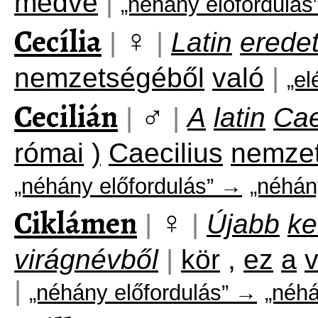
medve
|
„néhány előfordulás
Cecília
♀
|
|
Latin
erede
nemzetségéből
való
|
„el
Cecilián
♂
|
|
A
latin
Cae
római
)
Caecilius
nemze
„néhány előfordulás” →
„néhán
Ciklámen
♀
|
|
Újabb
ke
virágnévből
|
kör
,
ez
a
v
|
„néhány előfordulás” →
„néhá