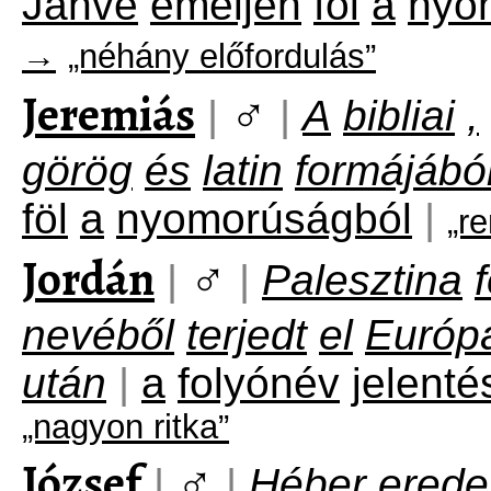
Jahve
emeljen
föl
a
nyo
→
„néhány előfordulás”
Jeremiás
♂
|
|
A
bibliai
,
görög
és
latin
formájábó
föl
a
nyomorúságból
|
„r
Jordán
♂
|
|
Palesztina
nevéből
terjedt
el
Európ
után
|
a
folyónév
jelenté
„nagyon ritka”
József
♂
|
|
Héber
erede