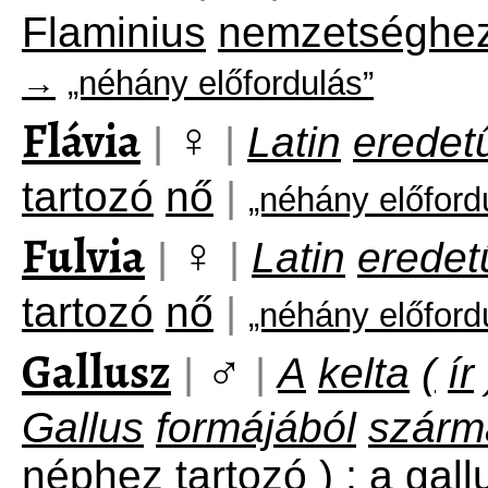
Flaminius
nemzetséghe
→
„néhány előfordulás”
Flávia
♀
|
|
Latin
eredet
tartozó
nő
|
„néhány előford
Fulvia
♀
|
|
Latin
eredet
tartozó
nő
|
„néhány előford
Gallusz
♂
|
|
A
kelta
(
ír
Gallus
formájából
szárm
néphez
tartozó
)
;
a
gall