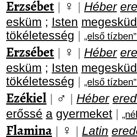
Erzsébet
♀
|
|
Héber
er
esküm
;
Isten
megesküd
tökéletesség
|
„első tízben
Erzsébet
♀
|
|
Héber
er
esküm
;
Isten
megesküd
tökéletesség
|
„első tízben
Ezékiel
♂
|
|
Héber
ered
erőssé
a
gyermeket
|
„né
Flamina
♀
|
|
Latin
ered