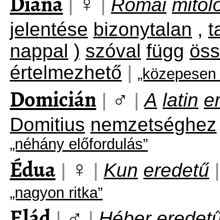
Diána
♀
|
|
Római
mitol
jelentése
bizonytalan
,
t
nappal
)
szóval
függ
ös
értelmezhető
|
„közepesen 
Domicián
♂
|
|
A
latin
e
Domitius
nemzetséghez
„néhány előfordulás”
Édua
♀
|
|
Kun
eredetű
|
„nagyon ritka”
Elád
♂
|
|
Héber
eredet