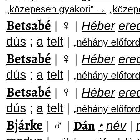
„közepesen gyakori” →
„közep
Betsabé
♀
|
|
Héber
ere
dús
;
a
telt
|
„néhány előfor
Betsabé
♀
|
|
Héber
ere
dús
;
a
telt
|
„néhány előfor
Betsabé
♀
|
|
Héber
ere
dús
;
a
telt
|
„néhány előfor
Bjárke
♂
Dán
|
|
‣
név
|