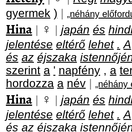
gyermek
)
|
„néhány előford
Hina
♀
|
|
japán
és
hind
jelentése
eltérő
lehet
.
A
és
az
éjszaka
istennőjé
szerint
a
'
napfény
,
a
te
hordozza
a
név
|
„néhány 
Hina
♀
|
|
japán
és
hind
jelentése
eltérő
lehet
.
A
és
az
éjszaka
istennőjé