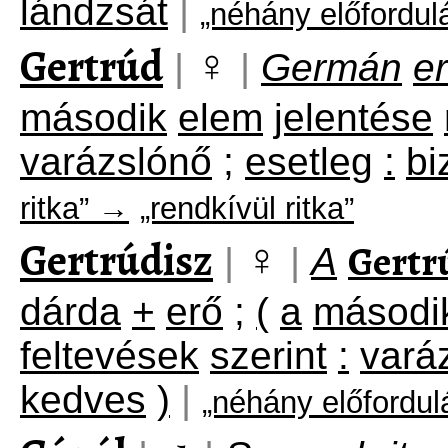
lándzsát
|
„néhány előfordu
Gertrúd
♀
|
|
Germán
e
második
elem
jelentése
varázslónő
;
esetleg
:
bi
ritka” →
„rendkívül ritka”
Gertrúdisz
♀
Gertr
|
|
A
dárda
+
erő
;
(
a
másodi
feltevések
szerint
:
vará
kedves
)
|
„néhány előfordu