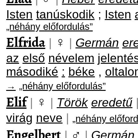
Isten
tanúskodik
;
Isten
„néhány előfordulás”
Elfrida
♀
|
|
Germán
er
az
első
névelem
jelenté
másodiké
:
béke
,
oltal
→
„néhány előfordulás”
Elif
♀
|
|
Török
eredetű
virág
neve
|
„néhány előfor
Engelbert
♂
|
|
Germán