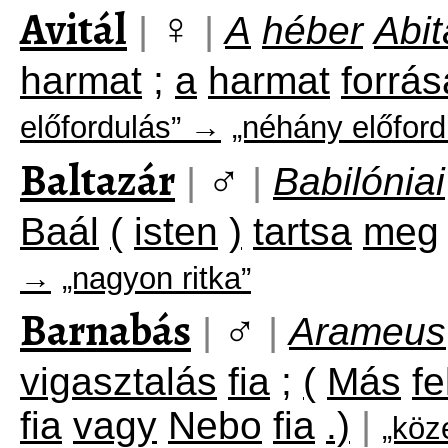
Avitál
♀
|
|
A
héber
Abit
harmat
;
a
harmat
forrás
előfordulás” →
„néhány előford
Baltazár
♂
|
|
Babilóniai
Baál
(
isten
)
tartsa
meg
→
„nagyon ritka”
Barnabás
♂
|
|
Arameus
vigasztalás
fia
;
(
Más
fe
fia
vagy
Nebo
fia
.)
|
„köz