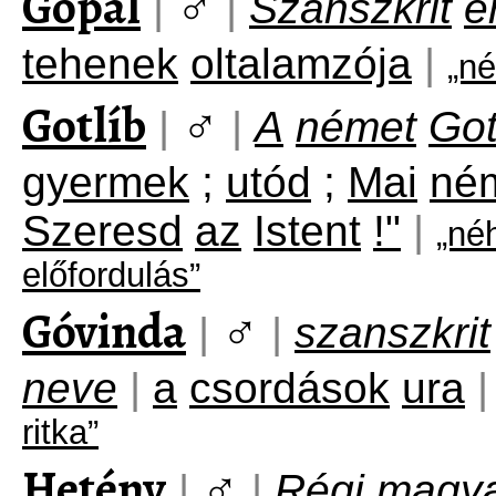
Gópál
♂
|
|
Szanszkrit
e
tehenek
oltalamzója
|
„né
Gotlíb
♂
|
|
A
német
Got
gyermek
;
utód
;
Mai
né
Szeresd
az
Istent
!"
|
„né
előfordulás”
Góvinda
♂
|
|
szanszkrit
neve
|
a
csordások
ura
|
ritka”
Hetény
♂
|
|
Régi
magy