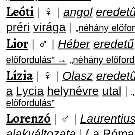
Leóti
♀
|
|
angol
eredet
préri
virága
|
„néhány előfo
Lior
♂
|
|
Héber
eredetű
előfordulás” →
„néhány előford
Lízia
♀
|
|
Olasz
eredet
a
Lycia
helynévre
utal
|
előfordulás”
Lorenzó
♂
|
|
Laurentiu
alakváltozata
|
(
a
Róma