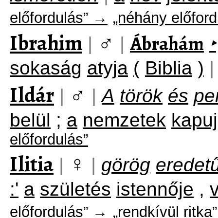
előfordulás” →
„néhány előford
Ibrahim
♂
Ábrahám
|
|
‣
sokaság
atyja
(
Biblia
)
|
Ildár
♂
|
|
A
török
és
pe
belül
;
a
nemzetek
kapu
előfordulás”
Ilitia
♀
|
|
görög
eredet
:'
a
születés
istennője
,
előfordulás” →
„rendkívül ritka”