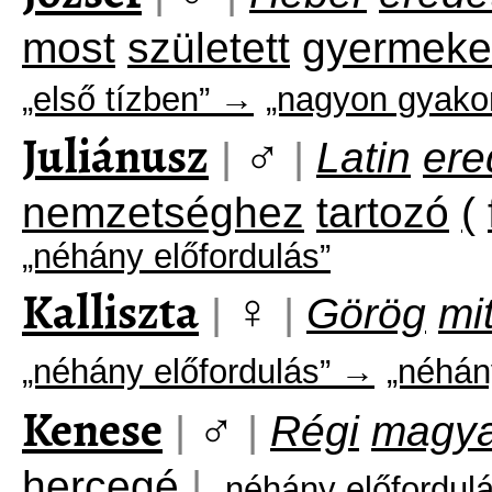
most
született
gyermeke
„első tízben” →
„nagyon gyakor
Juliánusz
♂
|
|
Latin
ere
nemzetséghez
tartozó
(
„néhány előfordulás”
Kalliszta
♀
|
|
Görög
mi
„néhány előfordulás” →
„néhán
Kenese
♂
|
|
Régi
magya
hercegé
|
„néhány előfordul