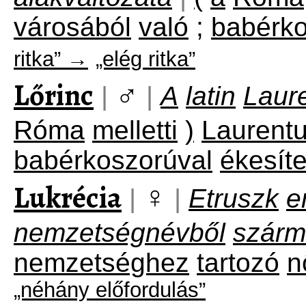
városából
való
;
babérko
ritka” →
„elég ritka”
Lőrinc
♂
|
|
A
latin
Laur
Róma
melletti
)
Laurent
babérkoszorúval
ékesíte
Lukrécia
♀
|
|
Etruszk
e
nemzetségnévből
szárm
nemzetséghez
tartozó
n
„néhány előfordulás”