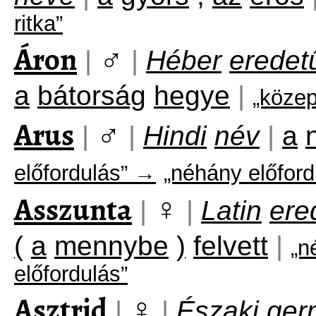
ritka”
Áron
♂
|
|
Héber
eredet
a
bátorság
hegye
|
„köze
Arus
♂
|
|
Hindi
név
|
a
előfordulás” →
„néhány előford
Asszunta
♀
|
|
Latin
ere
(
a
mennybe
)
felvett
|
„n
előfordulás”
Asztrid
♀
|
|
Északi
ger