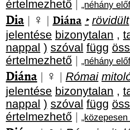
értelmezhető
|
„néhány elő
Dia
♀
Diána
|
|
‣
rövidült
jelentése
bizonytalan
,
t
nappal
)
szóval
függ
ös
értelmezhető
|
„néhány elő
Diána
♀
|
|
Római
mitol
jelentése
bizonytalan
,
t
nappal
)
szóval
függ
ös
értelmezhető
|
„közepesen 