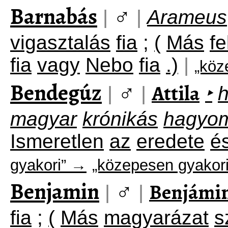
Barnabás
♂
|
|
Arameus
vigasztalás
fia
;
(
Más
fe
fia
vagy
Nebo
fia
.)
|
„köz
Bendegúz
♂
Attila
|
|
‣
magyar
krónikás
hagyo
Ismeretlen
az
eredete
é
gyakori” →
„közepesen gyakori
Benjamin
♂
Benjámi
|
|
fia
;
(
Más
magyarázat
s