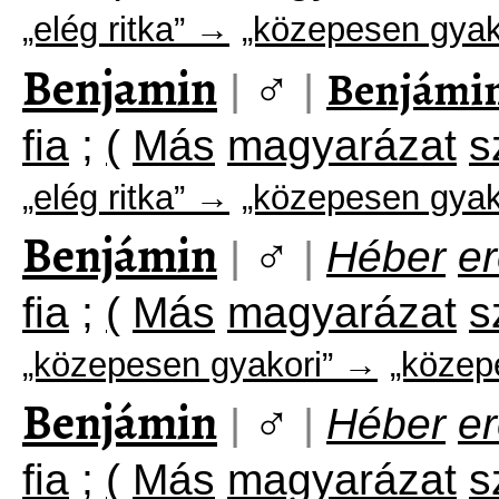
„elég ritka” →
„közepesen gyak
Benjamin
♂
Benjámi
|
|
fia
;
(
Más
magyarázat
s
„elég ritka” →
„közepesen gyak
Benjámin
♂
|
|
Héber
e
fia
;
(
Más
magyarázat
s
„közepesen gyakori” →
„közep
Benjámin
♂
|
|
Héber
e
fia
;
(
Más
magyarázat
s