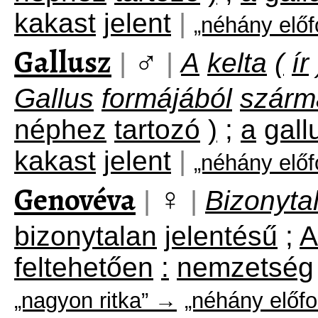
kakast
jelent
|
„néhány elő
Gallusz
♂
|
|
A
kelta
(
ír
Gallus
formájából
szárm
néphez
tartozó
)
;
a
gall
kakast
jelent
|
„néhány elő
Genovéva
♀
|
|
Bizonyta
bizonytalan
jelentésű
;
A
feltehetően
:
nemzetség
„nagyon ritka” →
„néhány előfo