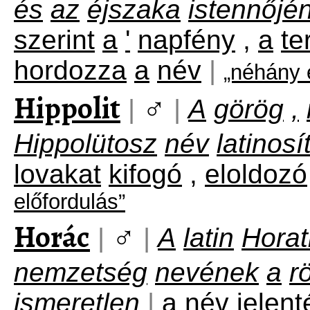
és
az
éjszaka
istennőjé
szerint
a
'
napfény
,
a
te
hordozza
a
név
|
„néhány 
Hippolit
♂
|
|
A
görög
,
Hippolütosz
név
latinosí
lovakat
kifogó
,
eloldozó
előfordulás”
Horác
♂
|
|
A
latin
Horat
nemzetség
nevének
a
r
ismeretlen
|
a
név
jelent