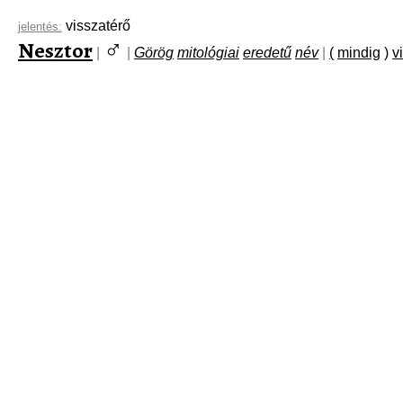
visszatérő
jelentés:
♂
Nesztor
|
|
Görög
mitológiai
eredetű
név
|
(
mindig
)
v