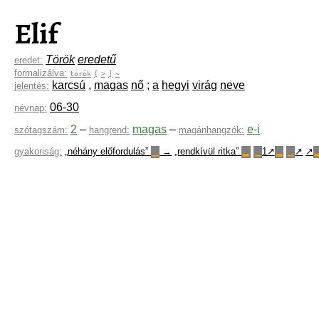
Elif
Török
eredetű
eredet:
formalizálva:
török
[
>
]
~
karcsú
,
magas
nő
;
a
hegyi
virág
neve
jelentés:
06-30
névnap:
2
–
magas
–
e-i
szótagszám:
hangrend:
magánhangzók:
gyakoriság:
„néhány előfordulás”
→
„rendkívül ritka”
1↗
↗
↗
▁
▂
▁
▂
▁