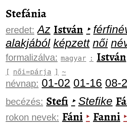
Stefánia
István
Az
‣
férfin
eredet:
alakjából
képzett
női
né
István
formalizálva:
magyar
:
[
női=párja
]
~
01-02
01-16
08-
névnap:
Stefi
Fá
‣
Stefike
becézés:
Fáni
Fanni
‣
rokon nevek: