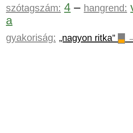
4
–
szótagszám:
hangrend:
a
gyakoriság:
„nagyon ritka”
▃