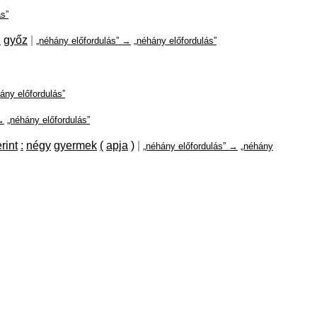
ás”
l
győz
|
„néhány előfordulás” →
„néhány előfordulás”
ány előfordulás”
→
„néhány előfordulás”
rint
:
négy
gyermek
(
apja
)
|
„néhány előfordulás” →
„néhány