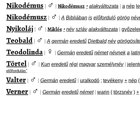
♂
Nikodémus
Nikodémusz
|
|
‣
alakváltozata
|
a
nép
l
♂
Nikodémusz
|
|
A
Bibliában
is
előforduló
görög
név
♂
Nyikoláj
Miklós
|
|
‣
név
szláv
alakváltozata
|
győzel
♂
Teobald
|
|
A
germán
eredetű
Dietbald
név
görögösíte
♀
Teodolinda
|
|
Germán
eredetű
német
névnek
a
lati
♂
Törtel
|
|
Kun
eredetű
régi
magyar
személynév
|
jelen
előfordulás”
♂
Valter
|
|
Germán
eredetű
|
uralkodó
;
tevékeny
+
nép
(
♂
Verner
|
|
Germán
eredetű
német
|
warin
(
törzsnév
)
+