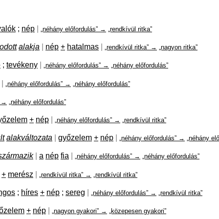
valók
;
nép
|
„néhány előfordulás” →
„rendkívül ritka”
dott
alakja
|
nép
+
hatalmas
|
„rendkívül ritka” →
„nagyon ritka”
ó
;
tevékeny
|
„néhány előfordulás” →
„néhány előfordulás”
|
„néhány előfordulás” →
„néhány előfordulás”
” →
„néhány előfordulás”
yőzelem
+
nép
|
„néhány előfordulás” →
„rendkívül ritka”
lt
alakváltozata
|
győzelem
+
nép
|
„néhány előfordulás” →
„néhány elő
származik
|
a
nép
fia
|
„néhány előfordulás” →
„néhány előfordulás”
+
merész
|
„rendkívül ritka” →
„rendkívül ritka”
ngos
;
híres
+
nép
;
sereg
|
„néhány előfordulás” →
„rendkívül ritka”
őzelem
+
nép
|
„nagyon gyakori” →
„közepesen gyakori”