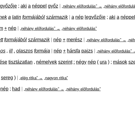
egyőzője
;
aki
a
néppel
győz
|
„néhány előfordulás” →
„néhány előfordul
nek
a
latin
formájából
származik
|
a
nép
legyőzője
;
aki
a
néppe
em
+
nép
|
„néhány előfordulás” →
„néhány előfordulás”
tt
formájából
származik
|
nép
+
merész
|
„néhány előfordulás” →
„néh
nos
,
ill
.
olaszos
formája
|
nép
+
hársfa
pajzs
|
„néhány előfordulás” 
tése
tisztázatlan
,
némelyek
szerint
:
négy
nép
(
ura
)
;
mások
sze
sereg
)
|
„elég ritka” →
„nagyon ritka”
nép
;
had
|
„néhány előfordulás” →
„néhány előfordulás”