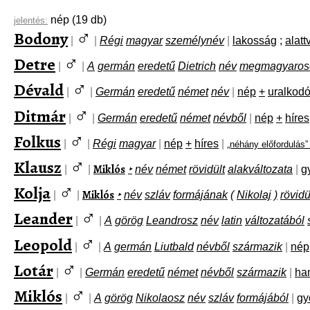
nép
(19 db)
jelentés:
♂
Bodony
|
|
Régi
magyar
személynév
|
lakosság
;
alatt
♂
Detre
|
|
A
germán
eredetű
Dietrich
név
megmagyaroso
♂
Dévald
|
|
Germán
eredetű
német
név
|
nép
+
uralkod
♂
Ditmár
|
|
Germán
eredetű
német
névből
|
nép
+
híres
♂
Folkus
|
|
Régi
magyar
|
nép
+
híres
|
„néhány előfordulás
♂
Klausz
Miklós
|
|
‣
név
német
rövidült
alakváltozata
|
g
♂
Kolja
Miklós
|
|
‣
név
szláv
formájának
(
Nikolaj
)
rövidü
♂
Leander
|
|
A
görög
Leandrosz
név
latin
változatából
♂
Leopold
|
|
A
germán
Liutbald
névből
származik
|
nép
♂
Lotár
|
|
Germán
eredetű
német
névből
származik
|
ha
♂
Miklós
|
|
A
görög
Nikolaosz
név
szláv
formájából
|
gy