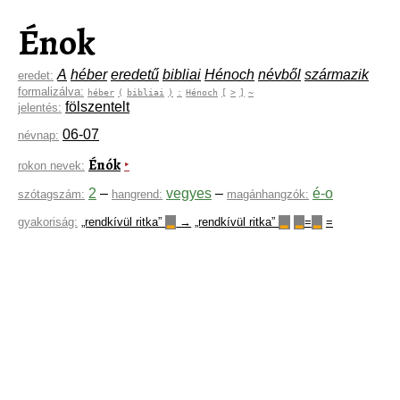
Énok
A
héber
eredetű
bibliai
Hénoch
névből
származik
eredet:
formalizálva:
héber
(
bibliai
)
:
Hénoch
[
>
]
~
fölszentelt
jelentés:
06-07
névnap:
Énók
‣
rokon nevek:
2
–
vegyes
–
é-o
szótagszám:
hangrend:
magánhangzók:
gyakoriság:
„rendkívül ritka”
→
„rendkívül ritka”
=
=
▂
▂
▂
▂