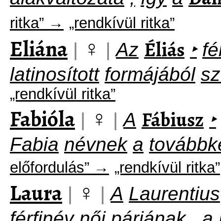
ritka” →
„rendkívül ritka”
Eliána
♀
Éliás
|
|
Az
‣
fé
latinosított
formájából
sz
„rendkívül ritka”
Fabióla
♀
Fábiusz
|
|
A
‣
Fabia
névnek
a
továbbk
előfordulás” →
„rendkívül ritka”
Laura
♀
|
|
A
Laurentius
férfinév
női
párjának
,
a