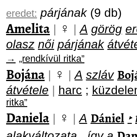
párjának
(9 db)
eredet:
Amelita
♀
|
|
A
görög
e
olasz
női
párjának
átvét
→
„rendkívül ritka”
Bojána
♀
Boj
|
|
A
szláv
átvétele
|
harc
;
küzdel
ritka”
Daniela
♀
Dániel
|
|
A
‣
Dan
alakváltozata
,
így
a