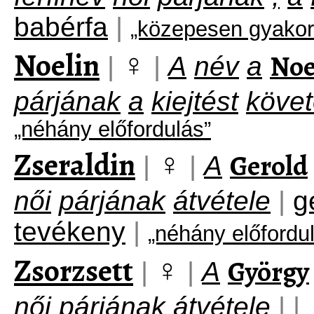
babérfa
|
„közepesen gyakor
Noelin
♀
Noe
|
|
A
név
a
párjának
a
kiejtést
köve
„néhány előfordulás”
Zseraldin
♀
Gerold
|
|
A
női
párjának
átvétele
|
g
tevékeny
|
„néhány előfordu
Zsorzsett
♀
György
|
|
A
női
párjának
átvétele
|
|