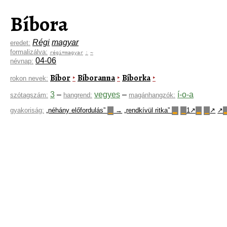
Bíbora
Régi
magyar
eredet:
formalizálva:
régi=magyar
:
~
04-06
névnap:
Bíbor
Bíboranna
Bíborka
‣
‣
‣
rokon nevek:
3
–
vegyes
–
í-o-a
szótagszám:
hangrend:
magánhangzók:
gyakoriság:
„néhány előfordulás”
→
„rendkívül ritka”
1↗
↗
↗
▁
▂
▁
▂
▁