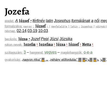
Jozefa
József
A
‣
férfinév
latin
Josephus
formájának
a
női
meg
eredet:
József
formalizálva:
magyar
:
‣
[
megfelelője
]
latin
:
Josephus
[
női=pár
02-14
03-19
10-03
névnap:
Józsa
‣
Jozef
Pepi
Józsi
Józsika
becézés:
Jozefin
Jozefina
Józsa
József
Netta
‣
‣
‣
‣
‣
rokon nevek:
3
–
vegyes
–
o-e-a
szótagszám:
hangrend:
magánhangzók:
gyakoriság:
„nagyon ritka”
→
„néhány előfordulás”
2↘
↘
↘
▃
▁
▃
▁
▃
▁