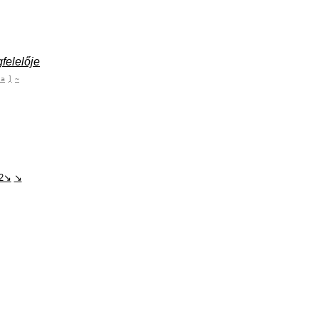
felelője
ja
]
~
2↘
↘