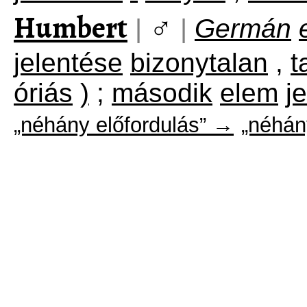
Humbert
♂
|
|
Germán
jelentése
bizonytalan
,
t
óriás
)
;
második
elem
j
„néhány előfordulás” →
„néhán