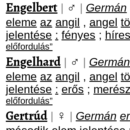
Engelbert
♂
|
|
Germán
eleme
az
angil
,
angel
t
jelentése
:
fényes
;
híre
előfordulás”
Engelhard
♂
|
|
Germán
eleme
az
angil
,
angel
t
jelentése
:
erős
;
merés
előfordulás”
Gertrúd
♀
|
|
Germán
e