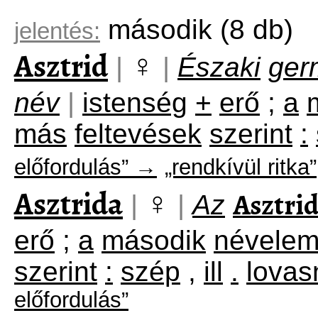
második
(8 db)
jelentés:
Asztrid
♀
|
|
Északi
ger
név
|
istenség
+
erő
;
a
más
feltevések
szerint
:
előfordulás” →
„rendkívül ritka”
Asztrida
♀
Asztri
|
|
Az
erő
;
a
második
névele
szerint
:
szép
,
ill
.
lovas
előfordulás”