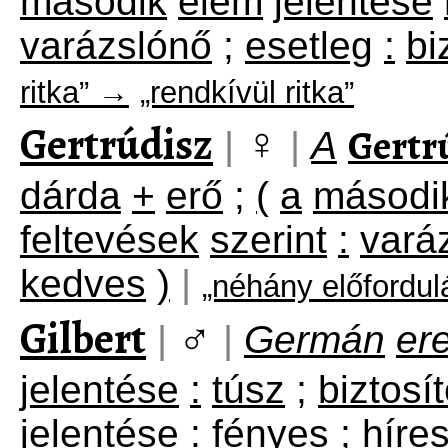
második
elem
jelentése
varázslónő
;
esetleg
:
bi
ritka” →
„rendkívül ritka”
Gertrúdisz
♀
Gertr
|
|
A
dárda
+
erő
;
(
a
másodi
feltevések
szerint
:
vará
kedves
)
|
„néhány előfordu
Gilbert
♂
|
|
Germán
er
jelentése
:
túsz
;
biztosí
jelentése
:
fényes
;
híre