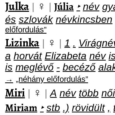
Julka
♀
Júlia
|
|
‣
név
gy
és
szlovák
névkincsben
előfordulás”
Lizinka
♀
|
|
1
.
Virágné
a
horvát
Elizabeta
név
i
is
meglévő
-
becéző
ala
→
„néhány előfordulás”
Miri
♀
|
|
A
név
több
női
Miriam
‣
stb
.)
rövidült
,