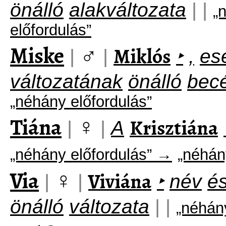
önálló
alakváltozata
|
|
„
előfordulás”
Miske
♂
Miklós
|
|
‣
,
es
változatának
önálló
bec
„néhány előfordulás”
Tiána
♀
Krisztiána
|
|
A
„néhány előfordulás” →
„néhán
Via
♀
Viviána
|
|
‣
név
é
önálló
változata
|
|
„néhán