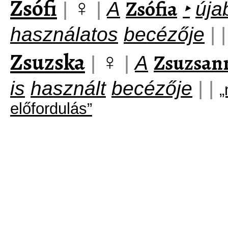
Zsófi
♀
Zsófia
|
|
A
‣
úja
használatos
becézője
|
|
Zsuzska
♀
Zsuzsan
|
|
A
is
használt
becézője
|
|
„
előfordulás”