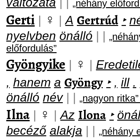
változata
|
|
„néhány előfor
Gerti
♀
Gertrúd
|
|
A
‣
n
nyelvben
önálló
|
|
„néhán
előfordulás”
Gyöngyike
♀
|
|
Eredeti
Gyöngy
,
hanem
a
‣
,
ill
.
önálló
név
|
|
„nagyon ritka
Ilna
♀
Ilona
|
|
Az
‣
önál
becéző
alakja
|
|
„néhány e