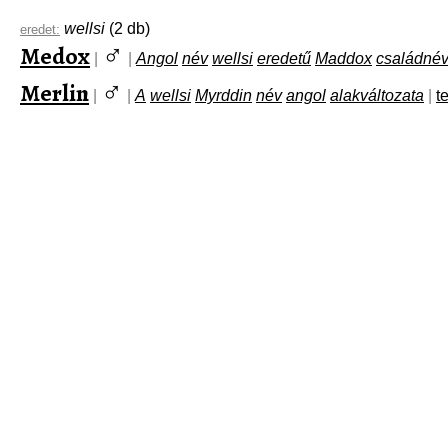
wellsi
(2 db)
eredet:
♂
Medox
|
|
Angol
név
wellsi
eredetű
Maddox
családnév
♂
Merlin
|
|
A
wellsi
Myrddin
név
angol
alakváltozata
|
t