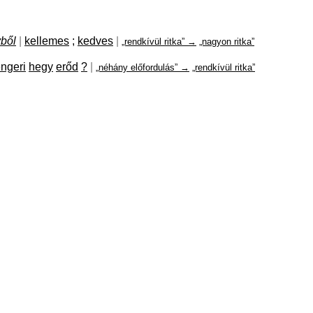
ből
|
kellemes
;
kedves
|
„rendkívül ritka” →
„nagyon ritka”
engeri
hegy
erőd
?
|
„néhány előfordulás” →
„rendkívül ritka”