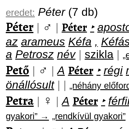
Péter
(7 db)
eredet:
Péter
♂
Péter
|
|
‣
aposto
az
arameus
Kéfa
,
Kéfá
a
Petrosz
név
|
szikla
|
„
Pető
♂
Péter
|
|
A
‣
régi
önállósult
|
|
„néhány előfor
Petra
♀
Péter
|
|
A
‣
férf
gyakori” →
„rendkívül gyakori”