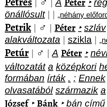
Petres
♂
Péter
|
|
A
‣
rég
önállósult
|
|
„néhány előfor
Petrik
♂
Péter
|
|
‣
szláv
alakváltozata
|
szikla
|
„n
Petúr
♂
Péter
|
|
A
‣
név
változatát
a
középkori
h
formában
írták
.
;
Ennek
olvasatából
származik
a
József
Bánk
‣
‣
bán
című