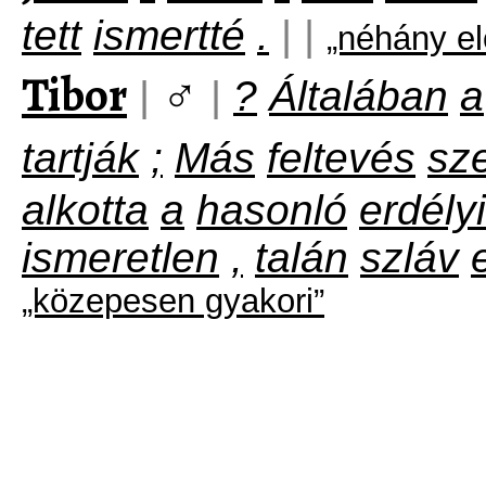
tett
ismertté
.
|
|
„néhány el
Tibor
♂
|
|
?
Általában
a
tartják
;
Más
feltevés
sze
alkotta
a
hasonló
erdélyi
ismeretlen
,
talán
szláv
„közepesen gyakori”