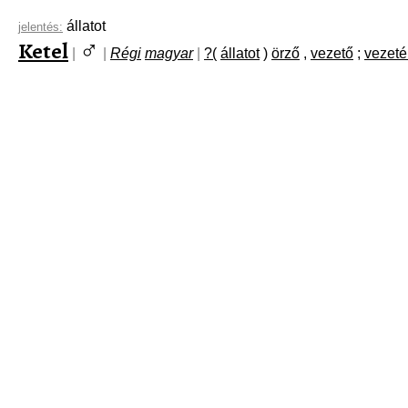
állatot
jelentés:
♂
Ketel
|
|
Régi
magyar
|
?(
állatot
)
örző
,
vezető
;
vezeté