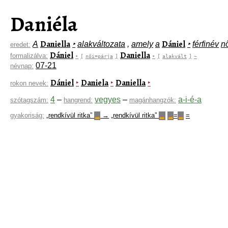
Daniéla
Daniella
Dániel
A
‣
alakváltozata
,
amely
a
‣
férfinév
n
eredet:
Dániel
Daniella
formalizálva:
‣
[
női=párja
]
‣
[
alakvált
]
~
07-21
névnap:
Dániel
Daniela
Daniella
‣
‣
‣
rokon nevek:
4
–
vegyes
–
a-i-é-a
szótagszám:
hangrend:
magánhangzók:
gyakoriság:
„rendkívül ritka”
→
„rendkívül ritka”
=
=
▂
▂
▂
▂