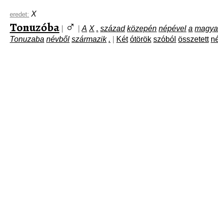
X
eredet:
♂
Tonuzóba
|
|
A
X
.
század
közepén
népével
a
magya
Tonuzaba
névből
származik
.
|
Két
ótörök
szóból
összetett
n