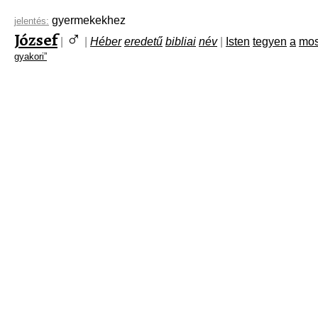
gyermekekhez
jelentés:
♂
József
|
|
Héber
eredetű
bibliai
név
|
Isten
tegyen
a
mos
gyakori”