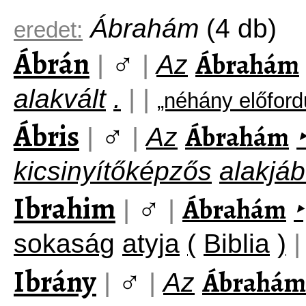
Ábrahám
(4 db)
eredet:
Ábrán
♂
Ábrahám
|
|
Az
alakvált
.
|
|
„néhány előfor
Ábris
♂
Ábrahám
|
|
Az
‣
kicsinyítőképzős
alakjáb
Ibrahim
♂
Ábrahám
|
|
‣
sokaság
atyja
(
Biblia
)
|
Ibrány
♂
Ábrahám
|
|
Az