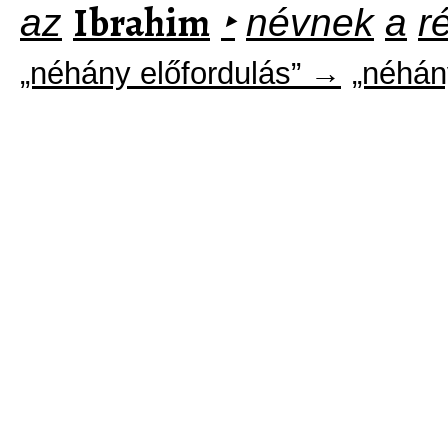
Ibrahim
az
‣
névnek
a
r
„néhány előfordulás” →
„néhán