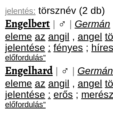
törsznév
(2 db)
jelentés:
Engelbert
♂
|
|
Germán
eleme
az
angil
,
angel
t
jelentése
:
fényes
;
híre
előfordulás”
Engelhard
♂
|
|
Germán
eleme
az
angil
,
angel
t
jelentése
:
erős
;
merés
előfordulás”