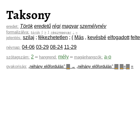
Taksony
Török
eredetű
régi
magyar
személynév
eredet:
formalizálva:
török
[
>
]
régi=magyar
:
~
szilaj
;
fékezhetetlen
;
(
Más
,
kevésbé
elfogadott
felt
jelentés:
04-06
03-29
08-24
11-29
névnap:
2
–
mély
–
a-o
szótagszám:
hangrend:
magánhangzók:
gyakoriság:
„néhány előfordulás”
→
„néhány előfordulás”
=
=
▁
▁
▁
▁