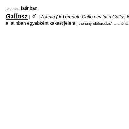
latinban
jelentés:
♂
Gallusz
|
|
A
kelta
(
ír
)
eredetű
Gallo
név
latin
Gallus
f
a
latinban
egyébként
kakast
jelent
|
„néhány előfordulás” →
„néhán