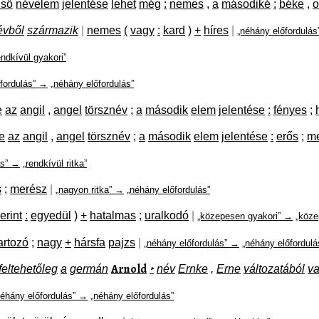
lső
névelem
jelentése
lehet
még
:
nemes
,
a
másodiké
:
béke
,
o
évből
származik
|
nemes
(
vagy
:
kard
)
+
híres
|
„néhány előfordulá
endkívül gyakori”
fordulás” →
„néhány előfordulás”
e
az
angil
,
angel
törsznév
;
a
második
elem
jelentése
:
fényes
;
e
az
angil
,
angel
törsznév
;
a
második
elem
jelentése
:
erős
;
m
ás” →
„rendkívül ritka”
s
;
merész
|
„nagyon ritka” →
„néhány előfordulás”
erint
:
egyedül
)
+
hatalmas
;
uralkodó
|
„közepesen gyakori” →
„köze
artozó
;
nagy
+
hársfa
pajzs
|
„néhány előfordulás” →
„néhány előfordulá
Arnold
feltehetőleg
a
germán
‣
név
Ernke
,
Erne
változatából
va
néhány előfordulás” →
„néhány előfordulás”