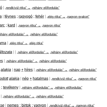
ló
|
„rendkívül ritka” →
„néhány előfordulás”
a
|
féynes
;
ragyogó
;
fehér
|
„elég ritka” →
„nagyon gyakori”
arc
;
kard
|
„nagyon ritka” →
„nagyon ritka”
éhány előfordulás” →
„néhány előfordulás”
arna
|
„elég ritka” →
„elég ritka”
áltozata
|
|
„néhány előfordulás” →
„néhány előfordulás”
es
|
„néhány előfordulás” →
„néhány előfordulás”
alakja
|
nap
+
híres
|
„néhány előfordulás” →
„néhány előfordulás”
dott
alakja
|
nép
+
hatalmas
|
„rendkívül ritka” →
„nagyon ritka”
ó
;
tevékeny
|
„néhány előfordulás” →
„néhány előfordulás”
|
„néhány előfordulás” →
„néhány előfordulás”
ése
|
nemes
;
birtok
;
vagyon
|
„rendkívül ritka” →
„nagyon ritka”