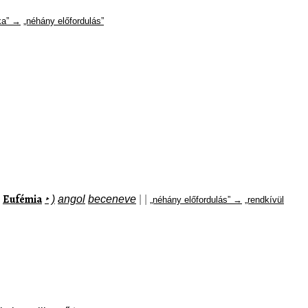
tka” →
„néhány előfordulás”
Eufémia
‣
)
angol
beceneve
|
|
„néhány előfordulás” →
„rendkívül