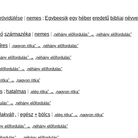
rövidülése
|
nemes
;
Egybeesik
egy
héber
eredetű
bibliai
névve
zó
származéka
|
nemes
|
„néhány előfordulás” →
„néhány előfordulás”
íres
|
„nagyon ritka” →
„néhány előfordulás”
hány előfordulás” →
„néhány előfordulás”
előfordulás” →
„néhány előfordulás”
ritka” →
„nagyon ritka”
es
;
hatalmas
|
„elég ritka” →
„nagyon ritka”
dulás” →
„néhány előfordulás”
lakvált
.
|
egész
+
bölcs
|
„elég ritka” →
„nagyon ritka”
ny előfordulás” →
„néhány előfordulás”
őfordulás” →
„néhány előfordulás”