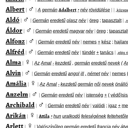
♂
Albert
Adalbert
|
|
A
germán
‣
név
rövidülése
|
|
„közep
♂
Aldó
|
|
Germán
eredetű
olasz
név
|
öreg
;
tapasztalt
|
„
♂
Áldor
|
|
Germán
eredetű
magyar
név
|
öreg
;
tapasztal
♂
Alfonz
|
|
Germán
eredetű
név
|
nemes
+
kész
;
hajlan
♂
Alfréd
|
|
Germán
eredetű
név
|
tündér
+
tanács
|
„elég r
♀
Alma
|
|
Az
Amal
-
kezdetű
,
germán
eredetű
nevek
(
A
♂
Alvin
|
|
Germán
eredetű
angol
ill
.
német
név
|
nemes
♀
Amália
|
|
Az
Amal
-
kezdetű
germán
női
nevek
önálló
♂
Anzelm
|
|
Germán
eredetű
név
|
istenség
+
(
védő)si
♂
Archibald
|
|
Germán
eredetű
név
|
valódi
;
igaz
+
me
♀
Arikán
Attila
|
|
‣
hun
uralkodó
feleségének
feltehetől
♀
Arlett
|
|
Valószínűleg
germán
eredetű
francia
név
átv