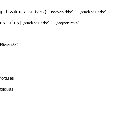
eg
:
bizalmas
;
kedves
)
|
„nagyon ritka” →
„rendkívül ritka”
yes
;
híres
|
„rendkívül ritka” →
„nagyon ritka”
lőfordulás”
fordulás”
fordulás”