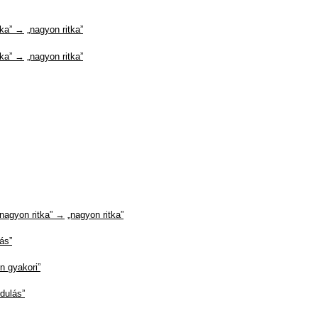
tka” →
„nagyon ritka”
tka” →
„nagyon ritka”
„nagyon ritka” →
„nagyon ritka”
ás”
n gyakori”
dulás”