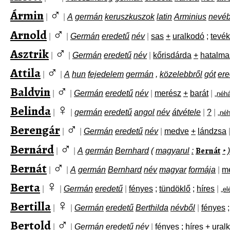
♂
Ármin
|
|
A
germán
keruszkuszok
latin
Arminius
nevéb
♂
Arnold
|
|
Germán
eredetű
név
|
sas
+
uralkodó
;
tevé
♂
Asztrik
|
|
Germán
eredetű
név
|
kőrisdárda
+
hatalma
♂
Attila
|
|
A
hun
fejedelem
germán
,
közelebbről
gót
ere
♂
Baldvin
|
|
Germán
eredetű
név
|
merész
+
barát
|
„néh
♀
Belinda
|
|
germán
eredetű
angol
név
átvétele
|
?
|
„né
♂
Berengár
|
|
Germán
eredetű
név
|
medve
+
lándzsa
♂
Bernárd
Bernát
|
|
A
germán
Bernhard
(
magyarul
:
‣
)
♂
Bernát
|
|
A
germán
Bernhard
név
magyar
formája
|
m
♀
Berta
|
|
Germán
eredetű
|
fényes
;
tündöklő
;
híres
|
„el
♀
Bertilla
|
|
Germán
eredetű
Berthilda
névből
|
fényes
;
♂
Bertold
|
|
Germán
eredetű
név
|
fényes
;
híres
+
ural