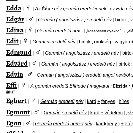
♀
Edda
Éda
|
|
Az
‣
név
germán
eredetijének
,
az
Eda
né
♂
Edgár
|
|
Germán
(
angolszász
)
eredetű
név
|
birtok
;
v
♀
Edina
|
|
Germán
eredetű
név
|
|
„közepesen gyakori” →
„el
♀
Edit
|
|
Germán
eredetű
név
|
birtok
;
örökség
;
vagyon
♂
Edmund
|
|
Germán
(
angolszász
)
eredetű
név
|
birto
♂
Edvárd
|
|
Germán
(
angolszász
)
eredetű
név
|
birtok
;
♂
Edvin
|
|
Germán
(
angolszász
)
eredetű
angol
névből
♀
Effi
Elfrida
|
|
A
germán
eredetű
Elfriede
(
magyarul
:
‣
)
ritka”
♂
Egbert
|
|
Germán
eredetű
név
|
kard
+
fényes
;
híres
|
♂
Egmont
|
|
Germán
eredetű
név
|
kard
+
védelem
|
„né
♂
Egon
|
|
Germán
eredetű
német
név
|
kard(hegy
)
+
erő