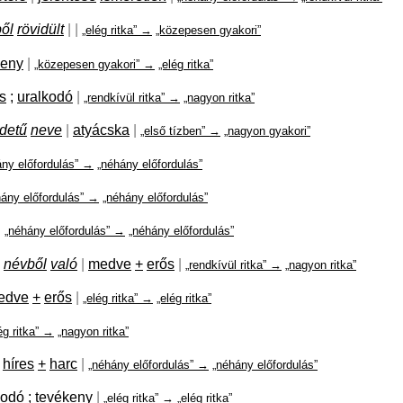
ől
rövidült
|
|
„elég ritka” →
„közepesen gyakori”
keny
|
„közepesen gyakori” →
„elég ritka”
s
;
uralkodó
|
„rendkívül ritka” →
„nagyon ritka”
detű
neve
|
atyácska
|
„első tízben” →
„nagyon gyakori”
ány előfordulás” →
„néhány előfordulás”
hány előfordulás” →
„néhány előfordulás”
|
„néhány előfordulás” →
„néhány előfordulás”
névből
való
|
medve
+
erős
|
„rendkívül ritka” →
„nagyon ritka”
edve
+
erős
|
„elég ritka” →
„elég ritka”
ég ritka” →
„nagyon ritka”
híres
+
harc
|
„néhány előfordulás” →
„néhány előfordulás”
kodó
;
tevékeny
|
„elég ritka” →
„elég ritka”