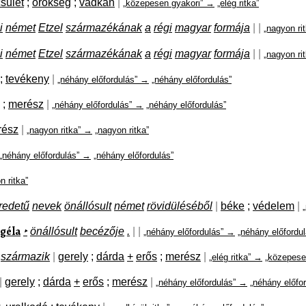
sület
;
örökség
;
vadkan
|
„közepesen gyakori” →
„elég ritka”
i
német
Etzel
származékának
a
régi
magyar
formája
|
|
„nagyon ri
i
német
Etzel
származékának
a
régi
magyar
formája
|
|
„nagyon ri
;
tevékeny
|
„néhány előfordulás” →
„néhány előfordulás”
;
merész
|
„néhány előfordulás” →
„néhány előfordulás”
rész
|
„nagyon ritka” →
„nagyon ritka”
„néhány előfordulás” →
„néhány előfordulás”
n ritka”
redetű
nevek
önállósult
német
rövidüléséből
|
béke
;
védelem
|
géla
‣
önállósult
becézője
.
|
|
„néhány előfordulás” →
„néhány előfordul
származik
|
gerely
;
dárda
+
erős
;
merész
|
„elég ritka” →
„közepese
|
gerely
;
dárda
+
erős
;
merész
|
„néhány előfordulás” →
„néhány előfor