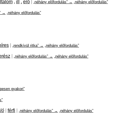
ltalom
,
ill
.
erő
|
„néhány előfordulás” →
„néhány előfordulás”
s” →
„néhány előfordulás”
híres
|
„rendkívül ritka” →
„néhány előfordulás”
erész
|
„néhány előfordulás” →
„néhány előfordulás”
pesen gyakori”
s”
ló
|
férfi
|
„néhány előfordulás” →
„néhány előfordulás”