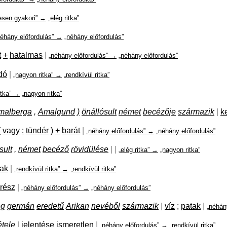
esen gyakori” →
„elég ritka”
néhány előfordulás” →
„néhány előfordulás”
t
+
hatalmas
|
„néhány előfordulás” →
„néhány előfordulás”
dó
|
„nagyon ritka” →
„rendkívül ritka”
itka” →
„nagyon ritka”
malberga
,
Amalgund
)
önállósult
német
becézője
származik
|
k
(
vagy
:
tündér
)
+
barát
|
„néhány előfordulás” →
„néhány előfordulás”
sult
,
német
becéző
rövidülése
|
|
„elég ritka” →
„nagyon ritka”
sak
|
„rendkívül ritka” →
„rendkívül ritka”
rész
|
„néhány előfordulás” →
„néhány előfordulás”
eg
germán
eredetű
Arikan
nevéből
származik
|
víz
;
patak
|
„néhán
étele
|
jelentése
ismeretlen
|
„néhány előfordulás” →
„rendkívül ritka”