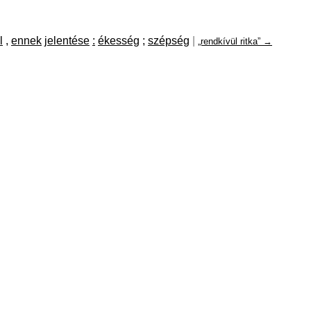
l
,
ennek
jelentése
:
ékesség
;
szépség
|
„rendkívül ritka” →