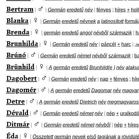
♂
Bertram
|
|
Germán
eredetű
név
|
fényes
;
híres
+
hol
♀
Blanka
|
|
Germán
eredetű
névnek
a
latinosított
formáj
♀
Brenda
|
|
germán
eredetű
angol
névből
származik
|
h
♀
Brunhilda
|
|
Germán
eredetű
név
|
páncél
+
harc
|
„n
♂
Brúnó
|
|
Germán
eredetű
német
névből
származik
|
b
♀
Brünhild
|
|
A
germán
eredetű
Brunhild(e
)
név
alakv
♂
Dagobert
|
|
Germán
eredetű
név
|
nap
+
fényes
;
hír
♂
Dagomér
|
|
A
germán
eredetű
Dagomar
név
magyar
♂
Detre
|
|
A
germán
eredetű
Dietrich
név
megmagyaroso
♂
Dévald
|
|
Germán
eredetű
német
név
|
nép
+
uralkod
♂
Ditmár
|
|
Germán
eredetű
német
névből
|
nép
+
híres
♀
Éda
|
|
Összetett
germán
nevek
első
tagjának
a
rövidül