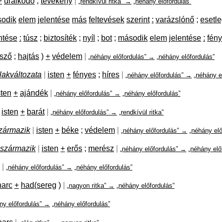
+
uralkodó
;
tevékeny
|
„rendkívül ritka” →
„néhány előfordulás”
odik
elem
jelentése
más
feltevések
szerint
:
varázslónő
;
esetl
ntése
:
túsz
;
biztosíték
;
nyíl
;
bot
;
második
elem
jelentése
:
fén
sző
;
hajtás
)
+
védelem
|
„néhány előfordulás” →
„néhány előfordulás”
lakváltozata
|
isten
+
fényes
;
híres
|
„néhány előfordulás” →
„néhány e
sten
+
ajándék
|
„néhány előfordulás” →
„néhány előfordulás”
isten
+
barát
|
„néhány előfordulás” →
„rendkívül ritka”
zármazik
|
isten
+
béke
;
védelem
|
„néhány előfordulás” →
„néhány elő
származik
|
isten
+
erős
;
merész
|
„néhány előfordulás” →
„néhány elő
|
„néhány előfordulás” →
„néhány előfordulás”
harc
+
had(sereg
)
|
„nagyon ritka” →
„néhány előfordulás”
ny előfordulás” →
„néhány előfordulás”