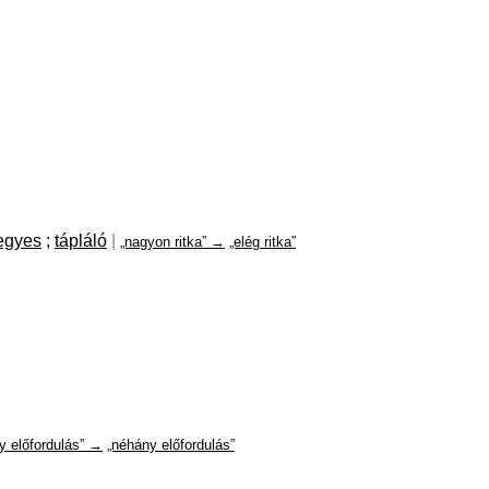
egyes
;
tápláló
|
„nagyon ritka” →
„elég ritka”
y előfordulás” →
„néhány előfordulás”