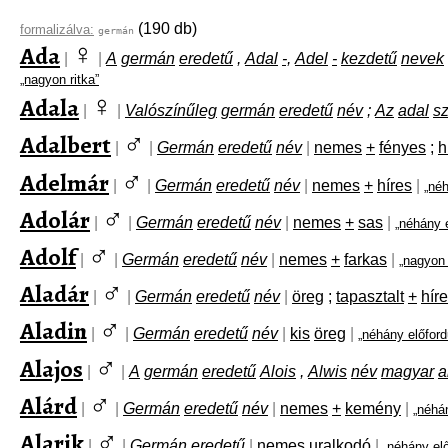
(190 db)
formalizálva:
germán
♀
Ada
|
|
A
germán
eredetű
,
Adal
-,
Adel
-
kezdetű
nevek
„nagyon ritka”
♀
Adala
|
|
Valószínűleg
germán
eredetű
név
;
Az
adal
s
♂
Adalbert
|
|
Germán
eredetű
név
|
nemes
+
fényes
;
h
♂
Adelmár
|
|
Germán
eredetű
név
|
nemes
+
híres
|
„né
♂
Adolár
|
|
Germán
eredetű
név
|
nemes
+
sas
|
„néhány 
♂
Adolf
|
|
Germán
eredetű
név
|
nemes
+
farkas
|
„nagyon 
♂
Aladár
|
|
Germán
eredetű
név
|
öreg
;
tapasztalt
+
hír
♂
Aladin
|
|
Germán
eredetű
név
|
kis
öreg
|
„néhány előfor
♂
Alajos
|
|
A
germán
eredetű
Alois
,
Alwis
név
magyar
a
♂
Alárd
|
|
Germán
eredetű
név
|
nemes
+
kemény
|
„néhá
♂
Alarik
|
|
Germán
eredetű
|
nemes
uralkodó
|
„néhány el