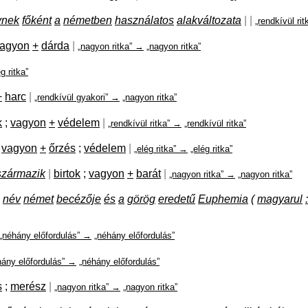
vnek
főként
a
németben
használatos
alakváltozata
|
|
„rendkívül ri
agyon
+
dárda
|
„nagyon ritka” →
„nagyon ritka”
ég ritka”
+
harc
|
„rendkívül gyakori” →
„nagyon ritka”
k
;
vagyon
+
védelem
|
„rendkívül ritka” →
„rendkívül ritka”
vagyon
+
őrzés
;
védelem
|
„elég ritka” →
„elég ritka”
származik
|
birtok
;
vagyon
+
barát
|
„nagyon ritka” →
„nagyon ritka”
név
német
becézője
és
a
görög
eredetű
Euphemia
(
magyarul
:
„néhány előfordulás” →
„néhány előfordulás”
hány előfordulás” →
„néhány előfordulás”
s
;
merész
|
„nagyon ritka” →
„nagyon ritka”