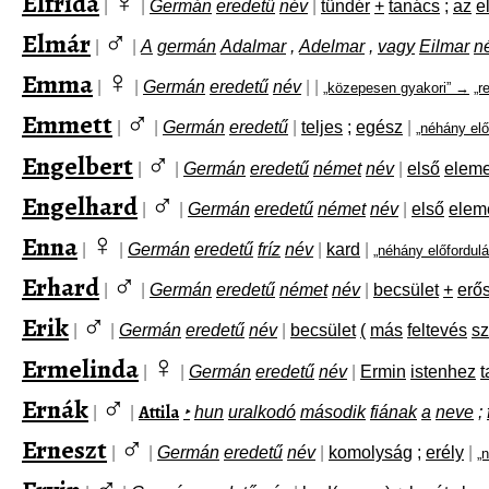
♀
Elfrida
|
|
Germán
eredetű
név
|
tündér
+
tanács
;
az
e
♂
Elmár
|
|
A
germán
Adalmar
,
Adelmar
,
vagy
Eilmar
n
♀
Emma
|
|
Germán
eredetű
név
|
|
„közepesen gyakori” →
„r
♂
Emmett
|
|
Germán
eredetű
|
teljes
;
egész
|
„néhány elő
♂
Engelbert
|
|
Germán
eredetű
német
név
|
első
elem
♂
Engelhard
|
|
Germán
eredetű
német
név
|
első
elem
♀
Enna
|
|
Germán
eredetű
fríz
név
|
kard
|
„néhány előfordul
♂
Erhard
|
|
Germán
eredetű
német
név
|
becsület
+
erő
♂
Erik
|
|
Germán
eredetű
név
|
becsület
(
más
feltevés
sz
♀
Ermelinda
|
|
Germán
eredetű
név
|
Ermin
istenhez
t
♂
Ernák
Attila
|
|
‣
hun
uralkodó
második
fiának
a
neve
;
♂
Erneszt
|
|
Germán
eredetű
név
|
komolyság
;
erély
|
„
♂