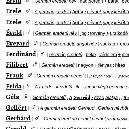
Ervin
|
|
Germán
eredetű
név
|
had(sereg
)
+
barát
;
bec
♂
Etele
Attila
|
|
A
germán
eredetű
‣
névnek
vagy
később
♂
Etele
Attila
|
|
A
germán
eredetű
‣
névnek
vagy
később
♂
Évald
|
|
Germán
eredetű
név
|
jog
;
törvény
+
uralkodó
♂
Everard
|
|
Germán
eredetű
angol
név
|
vadkan
+
erős
♂
Ferdinánd
|
|
Germán
eredetű
|
béke
;
védelem
+
me
♂
Filibert
|
|
Germán
eredetű
|
nagyon
+
fényes
;
híres
|
♂
Frank
|
|
Germán
eredetű
német
|
|
„nagyon ritka” →
„nagyo
♀
Frida
|
|
A
Friede
-
kezdetű
,
ill
.
-
friede
végű
germán
e
♀
Géla
Gertrúd
An
|
|
Germán
eredetű
.
A
‣
rövid
alakja
.
;
♂
Gellért
|
|
A
germán
eredetű
Gerhard
,
Gerhart
névből
♂
Gerhárd
|
|
Germán
eredetű
német
névből
származik
♂
Gerold