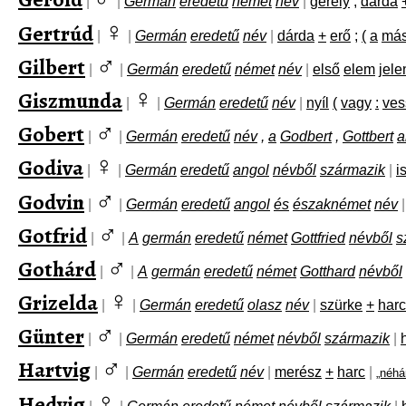
|
|
Germán
eredetű
német
név
|
gerely
;
dárda
♀
Gertrúd
|
|
Germán
eredetű
név
|
dárda
+
erő
;
(
a
más
♂
Gilbert
|
|
Germán
eredetű
német
név
|
első
elem
jele
♀
Giszmunda
|
|
Germán
eredetű
név
|
nyíl
(
vagy
:
ves
♂
Gobert
|
|
Germán
eredetű
név
,
a
Godbert
,
Gottbert
a
♀
Godiva
|
|
Germán
eredetű
angol
névből
származik
|
i
♂
Godvin
|
|
Germán
eredetű
angol
és
északnémet
név
|
♂
Gotfrid
|
|
A
germán
eredetű
német
Gottfried
névből
s
♂
Gothárd
|
|
A
germán
eredetű
német
Gotthard
névből
♀
Grizelda
|
|
Germán
eredetű
olasz
név
|
szürke
+
harc
♂
Günter
|
|
Germán
eredetű
német
névből
származik
|
♂
Hartvig
|
|
Germán
eredetű
név
|
merész
+
harc
|
„néhá
♀
Hedvig