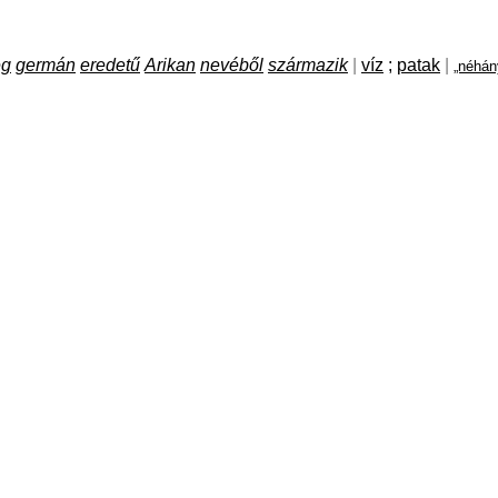
eg
germán
eredetű
Arikan
nevéből
származik
|
víz
;
patak
|
„néhán