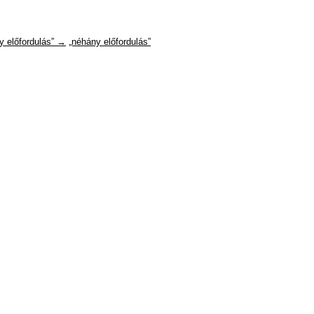
y előfordulás” →
„néhány előfordulás”