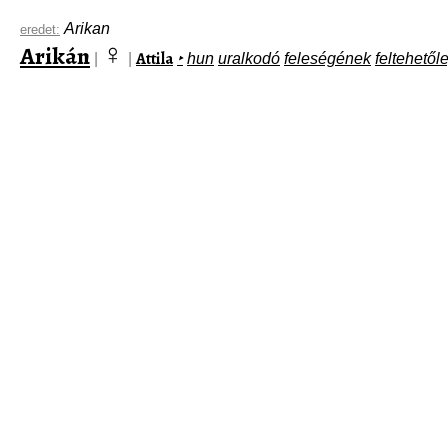
Arikan
eredet:
♀
Arikán
Attila
|
|
‣
hun
uralkodó
feleségének
feltehetől