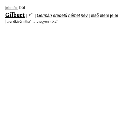
bot
jelentés:
♂
Gilbert
|
|
Germán
eredetű
német
név
|
első
elem
jele
|
„rendkívül ritka” →
„nagyon ritka”