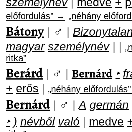
személynév
|
medve
+
p
előfordulás” →
„néhány előford
Bátony
♂
|
|
Bizonytala
magyar
személynév
|
|
„
ritka”
Berárd
♂
Bernárd
|
|
‣
f
+
erős
|
„néhány előfordulás
Bernárd
♂
|
|
A
germán
‣
)
névből
való
|
medve