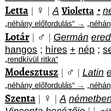
Letta
♀
Violetta
|
|
A
‣
n
„néhány előfordulás” →
„néhán
Lotár
♂
|
|
Germán
ered
hangos
;
híres
+
nép
;
s
„rendkívül ritka”
Modesztusz
♂
|
|
Latin
„néhány előfordulás” →
„néhán
Szenta
♀
|
|
A
németbe
Vincenta
becézője
|
|