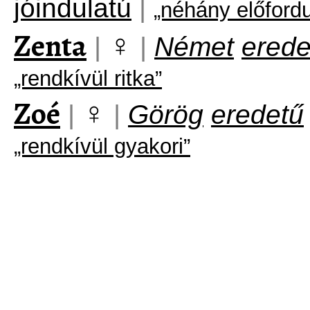
jóindulatú
|
„néhány előford
Zenta
♀
|
|
Német
erede
„rendkívül ritka”
Zoé
♀
|
|
Görög
eredetű
„rendkívül gyakori”