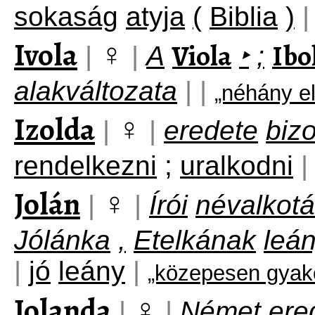
sokaság
atyja
(
Biblia
)
|
Ivola
♀
Viola
Ibo
|
|
A
‣
;
alakváltozata
|
|
„néhány e
Izolda
♀
|
|
eredete
biz
rendelkezni
;
uralkodni
|
Jolán
♀
|
|
Írói
névalkot
Jólánka
,
Etelkának
leá
|
jó
leány
|
„közepesen gyak
Jolanda
♀
|
|
Német
ere