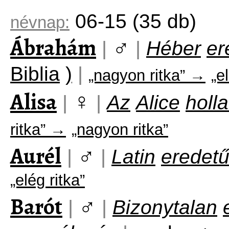
06-15
(35 db)
névnap:
Ábrahám
♂
|
|
Héber
er
Biblia
)
|
„nagyon ritka” →
„e
Alisa
♀
|
|
Az
Alice
holl
ritka” →
„nagyon ritka”
Aurél
♂
|
|
Latin
eredet
„elég ritka”
Barót
♂
|
|
Bizonytalan