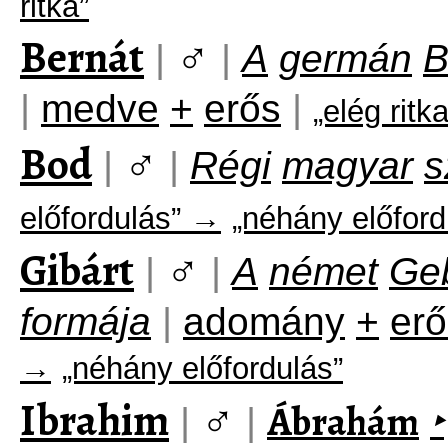
ritka”
Bernát
♂
|
|
A
germán
B
|
medve
+
erős
|
„elég ritk
Bod
♂
|
|
Régi
magyar
s
előfordulás” →
„néhány előford
Gibárt
♂
|
|
A
német
Ge
formája
|
adomány
+
erő
→
„néhány előfordulás”
Ibrahim
♂
Ábrahám
|
|
‣