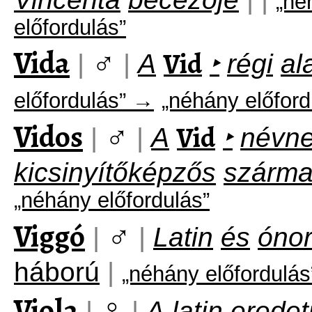
„né
előfordulás”
Vida
♂
Vid
|
|
A
‣
régi
al
előfordulás” →
„néhány előford
Vidos
♂
Vid
|
|
A
‣
névn
kicsinyítőképzős
szárm
„néhány előfordulás”
Viggó
♂
|
|
Latin
és
óno
háború
|
„néhány előfordulá
Viola
♀
|
|
A
latin
eredet