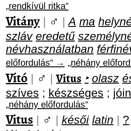
„rendkívül ritka”
Vitány
♂
|
|
A
ma
helyn
szláv
eredetű
személyn
névhasználatban
férfin
előfordulás” →
„néhány előford
Vító
♂
Vitus
|
|
‣
olasz
é
szíves
;
készséges
;
jói
„néhány előfordulás”
Vitus
♂
|
|
késői
latin
|
?