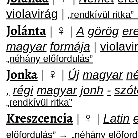
violavirág
|
„rendkívül ritka”
Jolánta
♀
|
|
A
görög
er
magyar
formája
|
violavi
„néhány előfordulás”
Jonka
♀
|
|
Új
magyar
né
,
régi
magyar
jonh
-
szót
„rendkívül ritka”
Kreszcencia
♀
|
|
Latin
előfordulás” →
„néhány előford