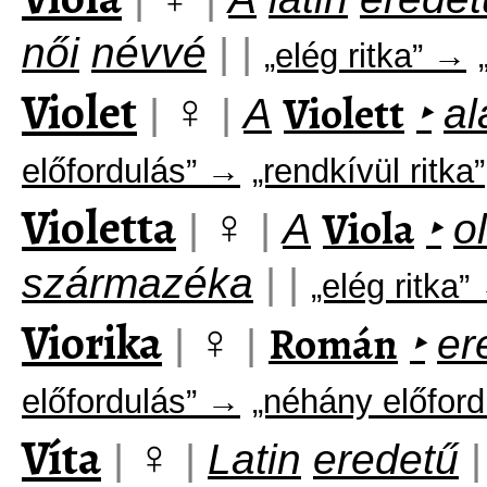
női
névvé
|
|
„elég ritka” →
Violet
♀
Violett
|
|
A
‣
al
előfordulás” →
„rendkívül ritka”
Violetta
♀
Viola
|
|
A
‣
o
származéka
|
|
„elég ritka”
Viorika
♀
Román
|
|
‣
er
előfordulás” →
„néhány előford
Víta
♀
|
|
Latin
eredetű
|