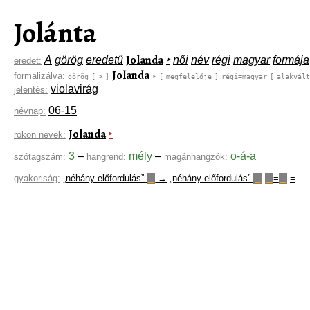
Jolánta
Jolanda
A
görög
eredetű
‣
női
név
régi
magyar
formája
eredet:
Jolanda
formalizálva:
görög
[
>
]
‣
[
megfelelője
]
régi=magyar
[
alakvált
violavirág
jelentés:
06-15
névnap:
Jolanda
‣
rokon nevek:
3
–
mély
–
o-á-a
szótagszám:
hangrend:
magánhangzók:
gyakoriság:
„néhány előfordulás”
→
„néhány előfordulás”
=
=
▁
▁
▁
▁