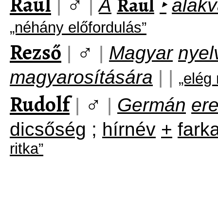
Raúl
♂
Raul
|
|
A
‣
alakv
„néhány előfordulás”
Rezső
♂
|
|
Magyar
nyel
magyarosítására
|
|
„elég 
Rudolf
♂
|
|
Germán
er
dicsőség
;
hírnév
+
fark
ritka”