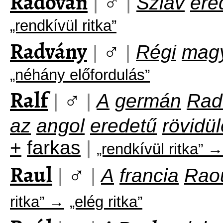
Radován
♂
|
|
Szláv
ere
„rendkívül ritka”
Radvány
♂
|
|
Régi
mag
„néhány előfordulás”
Ralf
♂
|
|
A
germán
Rad
az
angol
eredetű
rövidü
+
farkas
|
„rendkívül ritka” →
Raul
♂
|
|
A
francia
Rao
ritka” →
„elég ritka”