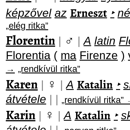
Erneszt
képzővel
az
‣
né
„elég ritka”
Florentin
♂
|
|
A
latin
Fl
Florentia
(
ma
Firenze
)
→
„rendkívül ritka”
Karen
♀
Katalin
|
|
A
‣
s
átvétele
|
|
„rendkívül ritka”
Karin
♀
Katalin
|
|
A
‣
s
átvétele
|
|