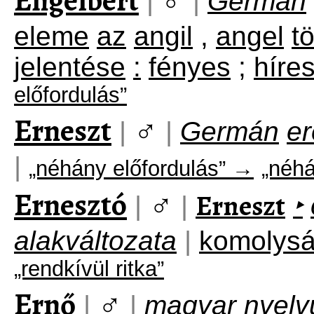
Engelbert
|
|
Germán
eleme
az
angil
,
angel
t
jelentése
:
fényes
;
híre
előfordulás”
Erneszt
♂
|
|
Germán
er
|
„néhány előfordulás” →
„néhá
Ernesztó
♂
Erneszt
|
|
‣
alakváltozata
|
komolys
„rendkívül ritka”
Ernő
♂
|
|
magyar
nyelvú