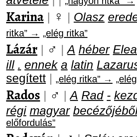
„nagyon ritka” →
Karina
♀
|
|
Olasz
ered
ritka” →
„elég ritka”
Lázár
♂
|
|
A
héber
Elea
ill
.
ennek
a
latin
Lazaru
segített
|
„elég ritka” →
„elég
Rados
♂
|
|
A
Rad
-
kez
régi
magyar
becézőjébő
előfordulás”