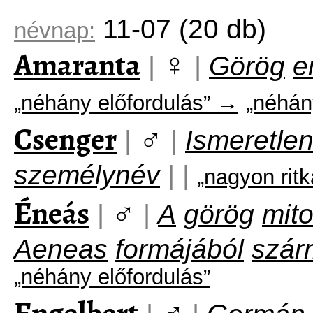
11-07
(20 db)
névnap:
Amaranta
♀
|
|
Görög
e
„néhány előfordulás” →
„néhán
Csenger
♂
|
|
Ismeretle
személynév
|
|
„nagyon rit
Éneás
♂
|
|
A
görög
mito
Aeneas
formájából
szár
„néhány előfordulás”
♂