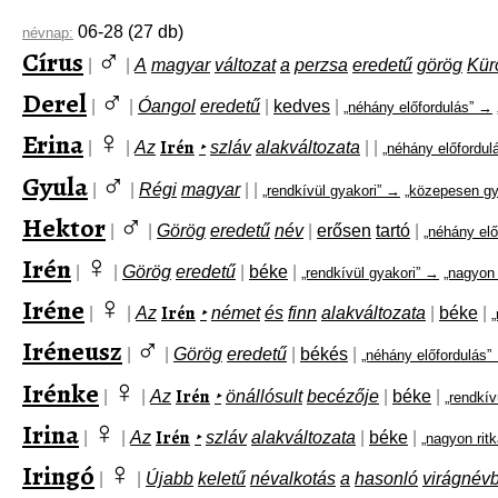
06-28
(27 db)
névnap:
♂
Círus
|
|
A
magyar
változat
a
perzsa
eredetű
görög
Kür
♂
Derel
|
|
Óangol
eredetű
|
kedves
|
„néhány előfordulás” →
♀
Erina
Irén
|
|
Az
‣
szláv
alakváltozata
|
|
„néhány előfordul
♂
Gyula
|
|
Régi
magyar
|
|
„rendkívül gyakori” →
„közepesen gy
♂
Hektor
|
|
Görög
eredetű
név
|
erősen
tartó
|
„néhány elő
♀
Irén
|
|
Görög
eredetű
|
béke
|
„rendkívül gyakori” →
„nagyon 
♀
Iréne
Irén
|
|
Az
‣
német
és
finn
alakváltozata
|
béke
|
♂
Iréneusz
|
|
Görög
eredetű
|
békés
|
„néhány előfordulás”
♀
Irénke
Irén
|
|
Az
‣
önállósult
becézője
|
béke
|
„rendkív
♀
Irina
Irén
|
|
Az
‣
szláv
alakváltozata
|
béke
|
„nagyon rit
♀
Iringó
|
|
Újabb
keletű
névalkotás
a
hasonló
virágnévb