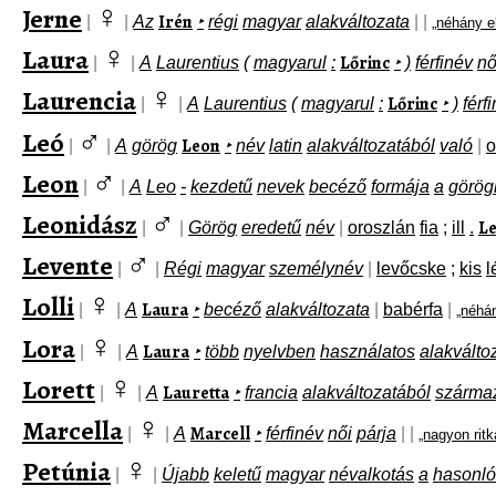
♀
Jerne
Irén
|
|
Az
‣
régi
magyar
alakváltozata
|
|
„néhány e
♀
Laura
Lőrinc
|
|
A
Laurentius
(
magyarul
:
‣
)
férfinév
nő
♀
Laurencia
Lőrinc
|
|
A
Laurentius
(
magyarul
:
‣
)
férf
♂
Leó
Leon
|
|
A
görög
‣
név
latin
alakváltozatából
való
|
o
♂
Leon
|
|
A
Leo
-
kezdetű
nevek
becéző
formája
a
görög
♂
Leonidász
L
|
|
Görög
eredetű
név
|
oroszlán
fia
;
ill
.
♂
Levente
|
|
Régi
magyar
személynév
|
levőcske
;
kis
l
♀
Lolli
Laura
|
|
A
‣
becéző
alakváltozata
|
babérfa
|
„néhá
♀
Lora
Laura
|
|
A
‣
több
nyelvben
használatos
alakválto
♀
Lorett
Lauretta
|
|
A
‣
francia
alakváltozatából
szárma
♀
Marcella
Marcell
|
|
A
‣
férfinév
női
párja
|
|
„nagyon rit
♀
Petúnia
|
|
Újabb
keletű
magyar
névalkotás
a
hasonló