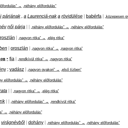
lőfordulás” →
„néhány előfordulás”
i
párjának
,
a
Laurenciá-nak
a
rövidülése
|
babérfa
|
„közepesen g
inév
női
párja
|
|
„néhány előfordulás” →
„néhány előfordulás”
roszlán
|
„nagyon ritka” →
„elég ritka”
ben
|
oroszlán
|
„nagyon ritka” →
„nagyon ritka”
eon
‣
fia
|
„rendkívül ritka” →
„nagyon ritka”
ény
;
vadász
|
„nagyon gyakori” →
„első tízben”
ny előfordulás” →
„néhány előfordulás”
zata
|
|
„nagyon ritka” →
„elég ritka”
zik
|
|
„néhány előfordulás” →
„rendkívül ritka”
ka” →
„néhány előfordulás”
virágnévből
|
dohány
|
„néhány előfordulás” →
„néhány előfordulás”