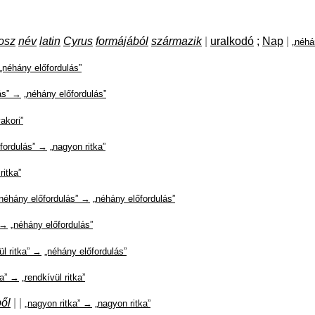
osz
név
latin
Cyrus
formájából
származik
|
uralkodó
;
Nap
|
„néhá
„néhány előfordulás”
ás” →
„néhány előfordulás”
akori”
fordulás” →
„nagyon ritka”
ritka”
„néhány előfordulás” →
„néhány előfordulás”
 →
„néhány előfordulás”
ül ritka” →
„néhány előfordulás”
ka” →
„rendkívül ritka”
ől
|
|
„nagyon ritka” →
„nagyon ritka”