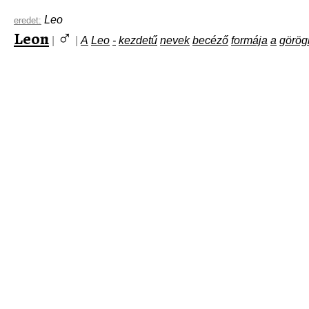
Leo
eredet:
♂
Leon
|
|
A
Leo
-
kezdetű
nevek
becéző
formája
a
görög