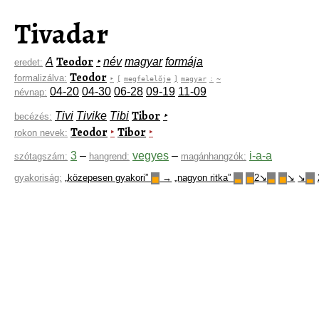
Tivadar
Teodor
A
‣
név
magyar
formája
eredet:
Teodor
formalizálva:
‣
[
megfelelője
]
magyar
:
~
04-20
04-30
06-28
09-19
11-09
névnap:
Tibor
Tivi
Tivike
Tibi
‣
becézés:
Teodor
Tibor
‣
‣
rokon nevek:
3
–
vegyes
–
i-a-a
szótagszám:
hangrend:
magánhangzók:
gyakoriság:
„közepesen gyakori”
→
„nagyon ritka”
2↘
↘
↘
▅
▃
▅
▃
▅
▃