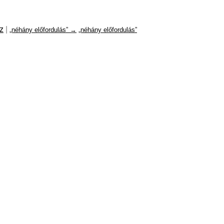
z
|
„néhány előfordulás” →
„néhány előfordulás”