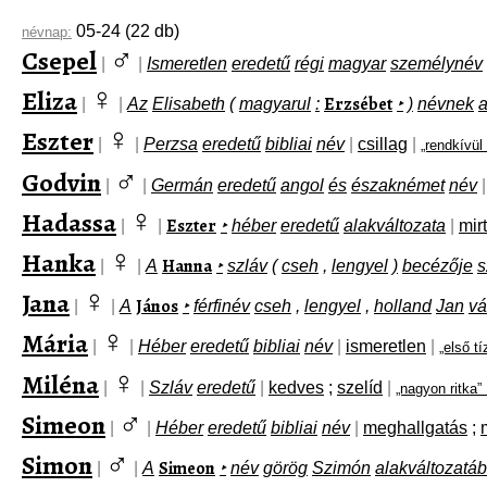
05-24
(22 db)
névnap:
♂
Csepel
|
|
Ismeretlen
eredetű
régi
magyar
személynév
♀
Eliza
Erzsébet
|
|
Az
Elisabeth
(
magyarul
:
‣
)
névnek
♀
Eszter
|
|
Perzsa
eredetű
bibliai
név
|
csillag
|
„rendkívül
♂
Godvin
|
|
Germán
eredetű
angol
és
északnémet
név
|
♀
Hadassa
Eszter
|
|
‣
héber
eredetű
alakváltozata
|
mir
♀
Hanka
Hanna
|
|
A
‣
szláv
(
cseh
,
lengyel
)
becézője
s
♀
Jana
János
|
|
A
‣
férfinév
cseh
,
lengyel
,
holland
Jan
vá
♀
Mária
|
|
Héber
eredetű
bibliai
név
|
ismeretlen
|
„első t
♀
Miléna
|
|
Szláv
eredetű
|
kedves
;
szelíd
|
„nagyon ritka”
♂
Simeon
|
|
Héber
eredetű
bibliai
név
|
meghallgatás
;
♂
Simon
Simeon
|
|
A
‣
név
görög
Szimón
alakváltozatáb