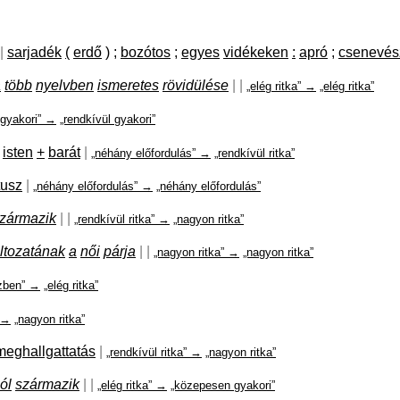
|
sarjadék
(
erdő
)
;
bozótos
;
egyes
vidékeken
:
apró
;
csenevés
a
több
nyelvben
ismeretes
rövidülése
|
|
„elég ritka” →
„elég ritka”
 gyakori” →
„rendkívül gyakori”
isten
+
barát
|
„néhány előfordulás” →
„rendkívül ritka”
tusz
|
„néhány előfordulás” →
„néhány előfordulás”
zármazik
|
|
„rendkívül ritka” →
„nagyon ritka”
ltozatának
a
női
párja
|
|
„nagyon ritka” →
„nagyon ritka”
ízben” →
„elég ritka”
 →
„nagyon ritka”
meghallgattatás
|
„rendkívül ritka” →
„nagyon ritka”
ól
származik
|
|
„elég ritka” →
„közepesen gyakori”