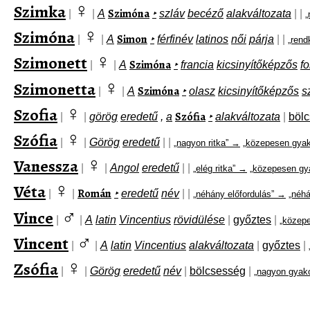
♀
Szimka
Szimóna
|
|
A
‣
szláv
becéző
alakváltozata
|
|
„
♀
Szimóna
Simon
|
|
A
‣
férfinév
latinos
női
párja
|
|
„rend
♀
Szimonett
Szimóna
|
|
A
‣
francia
kicsinyítőképzős
f
♀
Szimonetta
Szimóna
|
|
A
‣
olasz
kicsinyítőképzős
s
♀
Szofia
Szófia
|
|
görög
eredetű
,
a
‣
alakváltozata
|
böl
♀
Szófia
|
|
Görög
eredetű
|
|
„nagyon ritka” →
„közepesen gyak
♀
Vanessza
|
|
Angol
eredetű
|
|
„elég ritka” →
„közepesen gya
♀
Véta
Román
|
|
‣
eredetű
név
|
|
„néhány előfordulás” →
„néhá
♂
Vince
|
|
A
latin
Vincentius
rövidülése
|
győztes
|
„közep
♂
Vincent
|
|
A
latin
Vincentius
alakváltozata
|
győztes
|
♀
Zsófia
|
|
Görög
eredetű
név
|
bölcsesség
|
„nagyon gyak