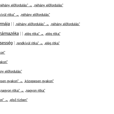
néhány előfordulás” →
„néhány előfordulás”
kívül ritka” →
„néhány előfordulás”
ormája
|
|
„néhány előfordulás” →
„néhány előfordulás”
zármazéka
|
|
„elég ritka” →
„elég ritka”
csesség
|
„rendkívül ritka” →
„elég ritka”
ori”
kori”
ny előfordulás”
esen gyakori” →
„közepesen gyakori”
„nagyon ritka” →
„nagyon ritka”
ori” →
„első tízben”