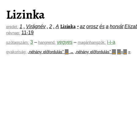
Lizinka
Lizinka
1
.
Virágnév
.
2
.
A
‣
az
orosz
és
a
horvát
Eliza
eredet:
11-19
névnap:
3
–
vegyes
–
i-i-a
szótagszám:
hangrend:
magánhangzók:
gyakoriság:
„néhány előfordulás”
→
„néhány előfordulás”
=
=
▁
▁
▁
▁