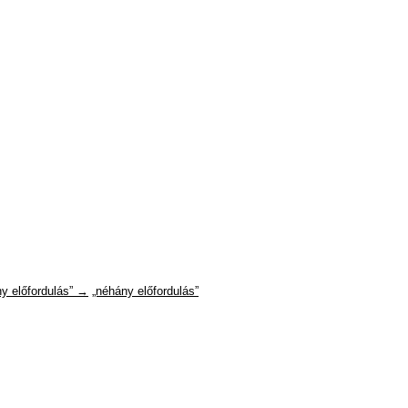
y előfordulás” →
„néhány előfordulás”