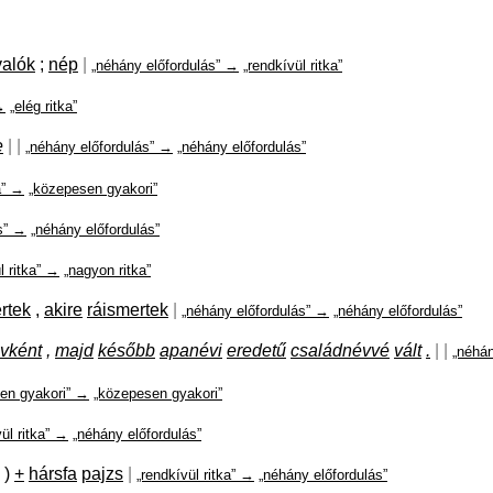
valók
;
nép
|
„néhány előfordulás” →
„rendkívül ritka”
→
„elég ritka”
e
|
|
„néhány előfordulás” →
„néhány előfordulás”
a” →
„közepesen gyakori”
s” →
„néhány előfordulás”
l ritka” →
„nagyon ritka”
rtek
,
akire
ráismertek
|
„néhány előfordulás” →
„néhány előfordulás”
évként
,
majd
később
apanévi
eredetű
családnévvé
vált
.
|
|
„néhán
en gyakori” →
„közepesen gyakori”
vül ritka” →
„néhány előfordulás”
)
+
hársfa
pajzs
|
„rendkívül ritka” →
„néhány előfordulás”