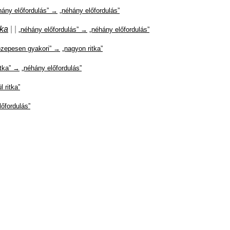
hány előfordulás” →
„néhány előfordulás”
ka
|
|
„néhány előfordulás” →
„néhány előfordulás”
özepesen gyakori” →
„nagyon ritka”
itka” →
„néhány előfordulás”
l ritka”
lőfordulás”