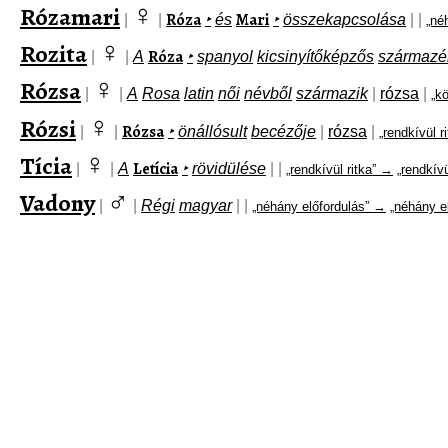
♀
Rózamari
Róza
Mari
|
|
‣
és
‣
összekapcsolása
|
|
„né
♀
Rozita
Róza
|
|
A
‣
spanyol
kicsinyítőképzős
származé
♀
Rózsa
|
|
A
Rosa
latin
női
névből
származik
|
rózsa
|
„k
♀
Rózsi
Rózsa
|
|
‣
önállósult
becézője
|
rózsa
|
„rendkívül r
♀
Tícia
Letícia
|
|
A
‣
rövidülése
|
|
„rendkívül ritka” →
„rendkívü
♂
Vadony
|
|
Régi
magyar
|
|
„néhány előfordulás” →
„néhány e