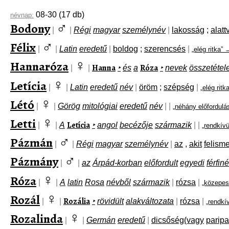
08-30
(17 db)
névnap:
♂
Bodony
|
|
Régi
magyar
személynév
|
lakosság
;
alatt
♂
Félix
|
|
Latin
eredetű
|
boldog
;
szerencsés
|
„elég ritka” 
♀
Hannaróza
Hanna
Róza
|
|
‣
és
a
‣
nevek
összetétel
♀
Letícia
|
|
Latin
eredetű
név
|
öröm
;
szépség
|
„elég ritk
♀
Létó
|
|
Görög
mitológiai
eredetű
név
|
|
„néhány előfordulá
♀
Letti
Letícia
|
|
A
‣
angol
becézője
származik
|
|
„rendkívü
♂
Pázmán
|
|
Régi
magyar
személynév
|
az
,
akit
felisme
♂
Pázmány
|
|
az
Árpád-korban
előfordult
egyedi
férfin
♀
Róza
|
|
A
latin
Rosa
névből
származik
|
rózsa
|
„közepes
♀
Rozál
Rozália
|
|
‣
rövidült
alakváltozata
|
rózsa
|
„rendkí
♀
Rozalinda
|
|
Germán
eredetű
|
dicsőség(vagy
paripa