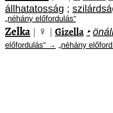
állhatatosság
;
szilárds
„néhány előfordulás”
Zelka
♀
Gizella
|
|
‣
önál
előfordulás” →
„néhány előford