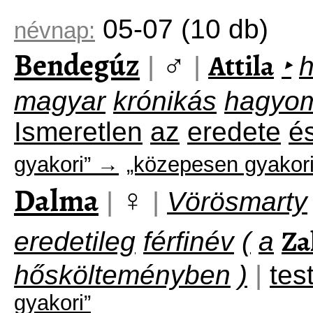
05-07
(10 db)
névnap:
Bendegúz
♂
Attila
|
|
‣
magyar
krónikás
hagyo
Ismeretlen
az
eredete
é
gyakori” →
„közepesen gyakori
Dalma
♀
|
|
Vörösmarty
Za
eredetileg
férfinév
(
a
hőskölteményben
)
|
tes
gyakori”