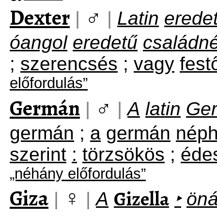
Dexter
♂
|
|
Latin
erede
óangol
eredetű
családn
;
szerencsés
;
vagy
fest
előfordulás”
Germán
♂
|
|
A
latin
Ge
germán
;
a
germán
nép
szerint
:
törzsökös
;
éde
„néhány előfordulás”
Giza
♀
Gizella
|
|
A
‣
öná