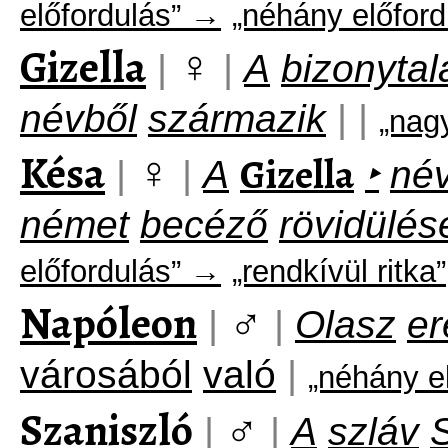
előfordulás” →
„néhány előford
Gizella
♀
|
|
A
bizonytal
névből
származik
|
|
„nag
Késa
♀
Gizella
|
|
A
‣
né
német
becéző
rövidülés
előfordulás” →
„rendkívül ritka”
Napóleon
♂
|
|
Olasz
er
városából
való
|
„néhány e
Szaniszló
♂
|
|
A
szláv
S