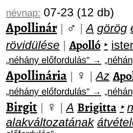
07-23
(12 db)
névnap:
Apollinár
♂
|
|
A
görög
Apolló
rövidülése
|
‣
ist
„néhány előfordulás” →
„néhán
Apollinária
♀
Apo
|
|
Az
„néhány előfordulás” →
„néhán
Birgit
♀
Brigitta
|
|
A
‣
alakváltozatának
átvéte