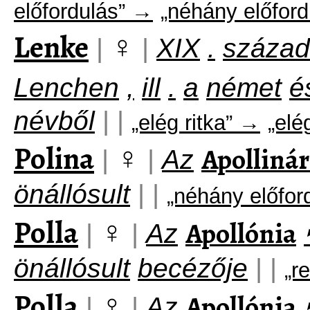
előfordulás” →
„néhány előford
Lenke
♀
|
|
XIX
.
század
Lenchen
,
ill
.
a
német
é
névből
|
|
„elég ritka” →
„elég
Polina
♀
Apollinár
|
|
Az
önállósult
|
|
„néhány előfor
Polla
♀
Apollónia
|
|
Az
önállósult
becézője
|
|
„r
Polla
♀
Apollónia
|
|
Az