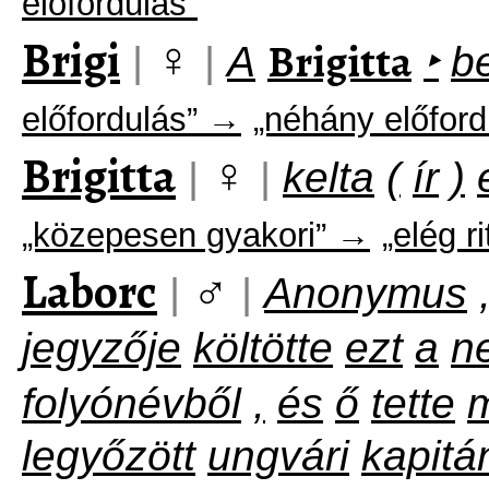
előfordulás”
Brigi
♀
Brigitta
|
|
A
‣
b
előfordulás” →
„néhány előford
Brigitta
♀
|
|
kelta
(
ír
)
„közepesen gyakori” →
„elég ri
Laborc
♂
|
|
Anonymus
jegyzője
költötte
ezt
a
n
folyónévből
,
és
ő
tette
legyőzött
ungvári
kapitá