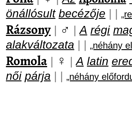
önállósult
becézője
|
|
„r
Rázsony
♂
|
|
A
régi
ma
alakváltozata
|
|
„néhány e
Romola
♀
|
|
A
latin
ere
női
párja
|
|
„néhány előford