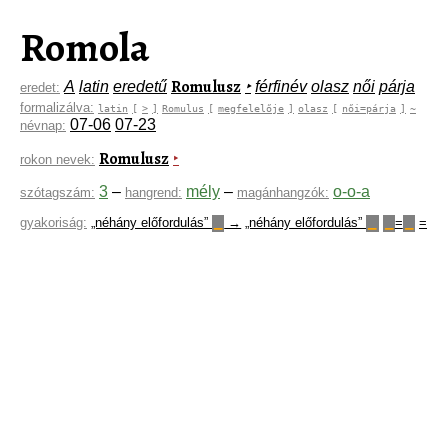
Romola
Romulusz
A
latin
eredetű
‣
férfinév
olasz
női
párja
eredet:
formalizálva:
latin
[
>
]
Romulus
[
megfelelője
]
olasz
[
női=párja
]
~
07-06
07-23
névnap:
Romulusz
‣
rokon nevek:
3
–
mély
–
o-o-a
szótagszám:
hangrend:
magánhangzók:
gyakoriság:
„néhány előfordulás”
→
„néhány előfordulás”
=
=
▁
▁
▁
▁