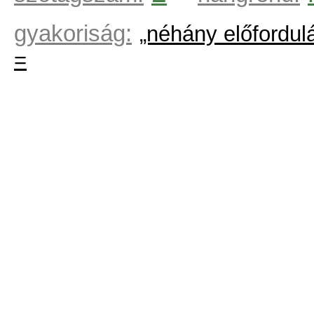
gyakoriság:
„néhány előfordul
=