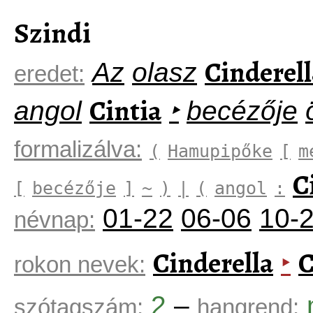
Szindi
Cinderell
Az
olasz
eredet:
Cintia
angol
‣
becézője
formalizálva:
(
Hamupipőke
[
m
C
[
becézője
]
~
)
|
(
angol
:
01-22
06-06
10-
névnap:
Cinderella
C
‣
rokon nevek:
2
–
szótagszám:
hangrend: